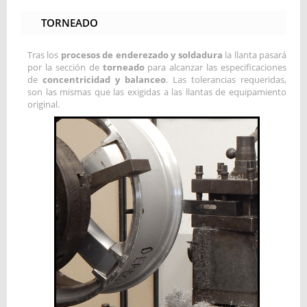
TORNEADO
Tras los
procesos de enderezado y soldadura
la llanta pasará
por la sección de
torneado
para alcanzar las especificaciones
de
concentricidad y balanceo
. Las tolerancias requeridas,
son las mismas que las exigidas a las llantas de equipamiento
original.