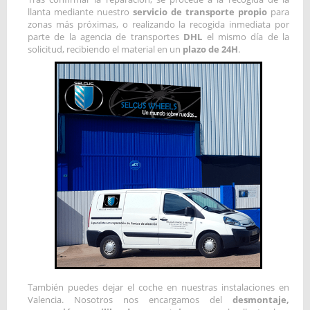
llanta mediante nuestro
servicio de transporte propio
para
zonas más próximas, o realizando la recogida inmediata por
parte de la agencia de transportes
DHL
el mismo día de la
solicitud, recibiendo el material en un
plazo de 24H
.
También puedes dejar el coche en nuestras instalaciones en
Valencia. Nosotros nos encargamos del
desmontaje,