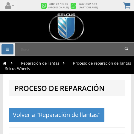
602 22 13 35
647 652 587
(PROFESIONALES)
(PARTICULARES)
Navegación
Toggle
>
Reparación de llantas
>
Proceso de reparación de llantas
- Selcus Wheels
PROCESO DE REPARACIÓN
Volver a "Reparación de llantas"