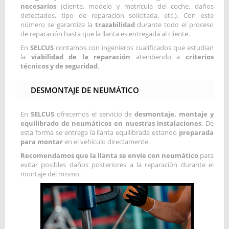
necesarios
(cliente, modelo y matrícula del coche, daños
detectados, tipo de reparación solicitada, etc.). Con este
número se garantiza la
trazabilidad
durante todo el proceso
de reparación hasta que la llanta es entregada al cliente.
En
SELCUS
contamos con ingenieros cualificados que estudian
la
viabilidad de la reparación
atendiendo a
criterios
técnicos y de seguridad
.
DESMONTAJE DE NEUMÁTICO
En
SELCUS
ofrecemos el servicio de
desmontaje, montaje y
equilibrado de neumáticos en nuestras instalaciones
. De
esta forma se entrega la llanta equilibrada estando
preparada
para montar
en el vehículo directamente.
Recomendamos que la llanta se envíe con neumático
para
evitar posibles daños posteriores a la reparación durante el
montaje del mismo.