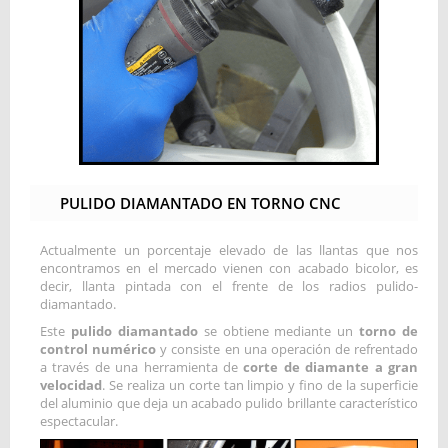
PULIDO DIAMANTADO EN TORNO CNC
Actualmente un porcentaje elevado de las llantas que nos
encontramos en el mercado vienen con acabado bicolor, es
decir, llanta pintada con el frente de los radios pulido-
diamantado.
Este
pulido diamantado
se obtiene mediante un
torno de
control numérico
y consiste en una operación de refrentado
a través de una herramienta de
corte de diamante a gran
velocidad
. Se realiza un corte tan limpio y fino de la superficie
del aluminio que deja un acabado pulido brillante característico
espectacular.