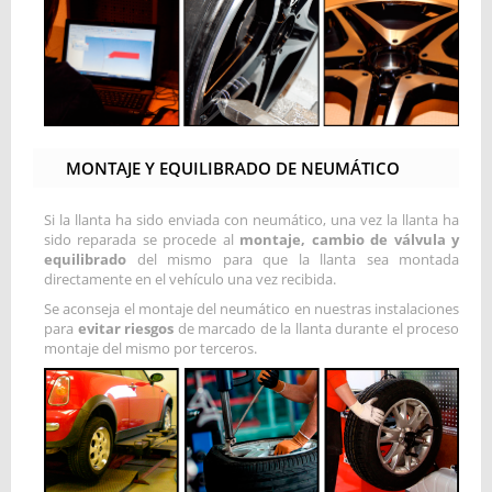
MONTAJE Y EQUILIBRADO DE NEUMÁTICO
Si la llanta ha sido enviada con neumático, una vez la llanta ha
sido reparada se procede al
montaje, cambio de válvula y
equilibrado
del mismo para que la llanta sea montada
directamente en el vehículo una vez recibida.
Se aconseja el montaje del neumático en nuestras instalaciones
para
evitar riesgos
de marcado de la llanta durante el proceso
montaje del mismo por terceros.