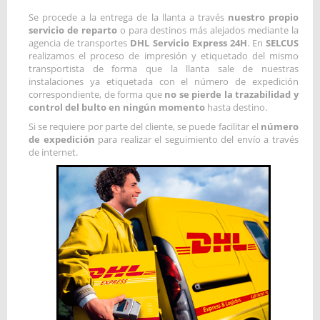
Se procede a la entrega de la llanta a través
nuestro propio
servicio de reparto
o para destinos más alejados mediante la
agencia de transportes
DHL Servicio Express 24H
. En
SELCUS
realizamos el proceso de impresión y etiquetado del mismo
transportista de forma que la llanta sale de nuestras
instalaciones ya etiquetada con el número de expedición
correspondiente, de forma que
no se pierde la trazabilidad y
control del bulto en ningún momento
hasta destino.
Si se requiere por parte del cliente, se puede facilitar el
número
de expedición
para realizar el seguimiento del envío a través
de internet.