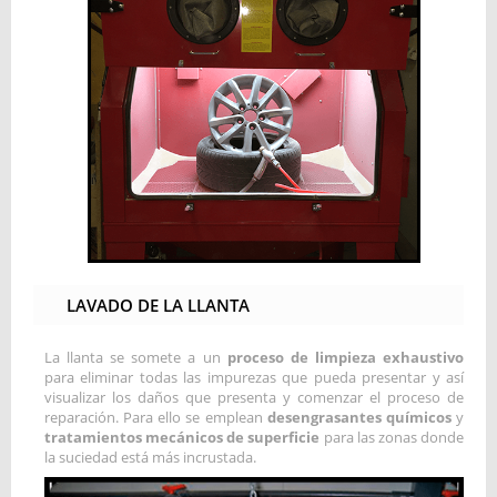
LAVADO DE LA LLANTA
La llanta se somete a un
proceso de limpieza exhaustivo
para eliminar todas las impurezas que pueda presentar y así
visualizar los daños que presenta y comenzar el proceso de
reparación. Para ello se emplean
desengrasantes químicos
y
tratamientos mecánicos de superficie
para las zonas donde
la suciedad está más incrustada.