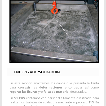
ENDEREZADO/SOLDADURA
En esta sección analizamos los daños que presenta la llanta
para
corregir las deformaciones
encontradas así como
reparar las fisuras
y/o
falta de material
detectadas.
En
SELCUS
contamos con personal altamente cualificado para
realizar los trabajos de soldadura mediante el proceso
TIG
. En