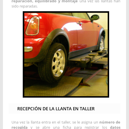
reparación, equilibrado y montaje
una vez las llantas han
sido reparadas.
RECEPCIÓN DE LA LLANTA EN TALLER
Una vez la llanta entra en el taller, se le asigna un
número de
recogida
y se abre una ficha para registrar los
datos