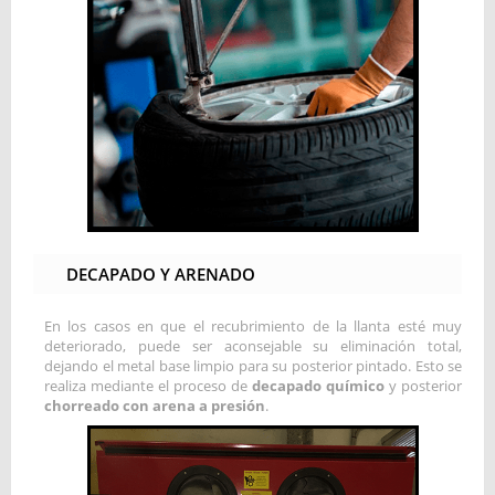
DECAPADO Y ARENADO
En los casos en que el recubrimiento de la llanta esté muy
deteriorado, puede ser aconsejable su eliminación total,
dejando el metal base limpio para su posterior pintado. Esto se
realiza mediante el proceso de
decapado químico
y posterior
chorreado con arena a presión
.