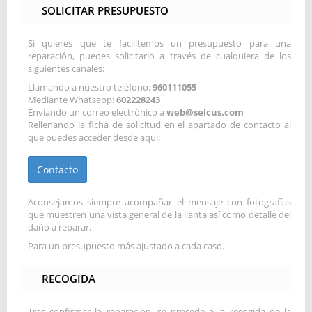
SOLICITAR PRESUPUESTO
Si quieres que te facilitemos un presupuesto para una
reparación, puedes solicitarlo a través de cualquiera de los
siguientes canales:
Llamando a nuestro teléfono:
960111055
Mediante Whatsapp:
602228243
Enviando un correo electrónico a
web@selcus.com
Rellenando la ficha de solicitud en el apartado de contacto al
que puedes acceder desde aquí:
Contacto
Aconsejamos siempre acompañar el mensaje con fotografías
que muestren una vista general de la llanta así como detalle del
daño a reparar.
Para un presupuesto más ajustado a cada caso.
RECOGIDA
Tras confirmar la reparación, se procede a la recogida de la