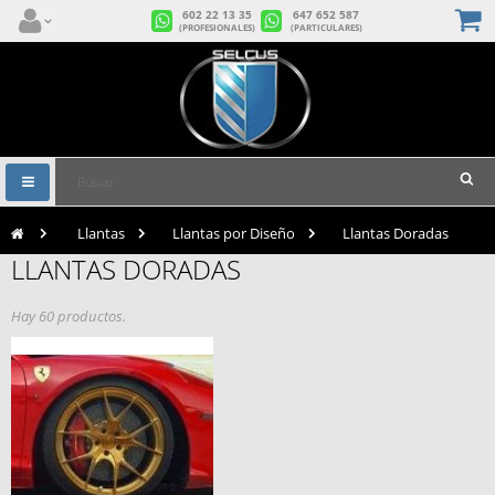
602 22 13 35
647 652 587
(PROFESIONALES)
(PARTICULARES)
Navegación
Toggle
>
Llantas
>
Llantas por Diseño
>
Llantas Doradas
LLANTAS DORADAS
Hay 60 productos.