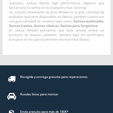
acabados, incluso llantas high performance, digamos que
llantas bola se centra en los acabados mas "tunning"
Un aspecto interesante de Bola Wheels es la gran cantidad de
acabados que tiene disponibles en fabrica, también cuenta con
una gran variedad de modelos tales como,
llantas multiradio,
llantas 5 palos, llantas clásicas, llantas para furgoneta.
En Selcus Wheels pensamos que bola wheels ofrece un
producto de buenas calidades, siempre bajo los certificados
Europeos en los que se permiten montar estas llantas.
Recogida y entrega gratuita para reparaciones
Ruedas listas para montar
Envío gratuito para más de 180€*