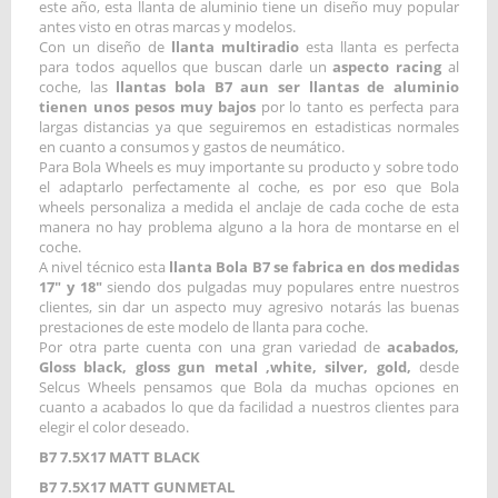
este año, esta llanta de aluminio tiene un diseño muy popular
antes visto en otras marcas y modelos.
Con un diseño de
llanta multiradio
esta llanta es perfecta
para todos aquellos que buscan darle un
aspecto racing
al
coche, las
llantas bola B7 aun ser llantas de aluminio
tienen unos pesos muy bajos
por lo tanto es perfecta para
largas distancias ya que seguiremos en estadisticas normales
en cuanto a consumos y gastos de neumático.
Para Bola Wheels es muy importante su producto y sobre todo
el adaptarlo perfectamente al coche, es por eso que Bola
wheels personaliza a medida el anclaje de cada coche de esta
manera no hay problema alguno a la hora de montarse en el
coche.
A nivel técnico esta
llanta Bola B7 se fabrica en dos medidas
17" y 18"
siendo dos pulgadas muy populares entre nuestros
clientes, sin dar un aspecto muy agresivo notarás las buenas
prestaciones de este modelo de llanta para coche.
Por otra parte cuenta con una gran variedad de
acabados,
Gloss black, gloss gun metal ,white, silver, gold,
desde
Selcus Wheels pensamos que Bola da muchas opciones en
cuanto a acabados lo que da facilidad a nuestros clientes para
elegir el color deseado.
B7 7.5X17 MATT BLACK
B7 7.5X17 MATT GUNMETAL