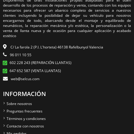
Disponemos de unas instalaciones propias adaptadas para el buen
desarrollo de los procesos de reparación y venta, contando con los equipos
necesarios para ofrecer un abanico completo de servicios a nuestros
clientes incluyendo la posibilidad de dejar su vehículo para nosotros
encargarnos de todo, abarcando desde el montaje y equilibrado de
neumáticos, la reparación mecánica y/o estética, la personalización o la
venta de llanta nueva y de ocasión para cualquier aplicación y acabado
estético
C/ La farola 2 (P.I. L'horteta) 46138 Rafelbunyol Valencia
96 011 10 55
602 228 243 (REPARACIÓN LLANTAS)
647 652 587 (VENTA LLANTAS)
web@selcus.com
INFORMACIÓN
Sobre nosotros
Preguntas frecuentes
Términos y condiciones
Contacte con nosotros
Mis pedidos