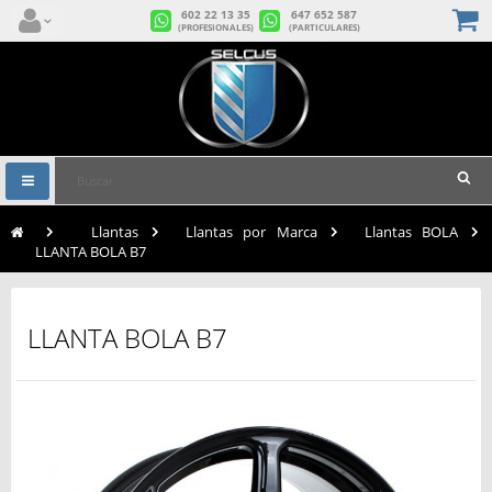
602 22 13 35
647 652 587
(PROFESIONALES)
(PARTICULARES)
Navegación
Toggle
>
Llantas
>
Llantas por Marca
>
Llantas BOLA
>
LLANTA BOLA B7
LLANTA BOLA B7