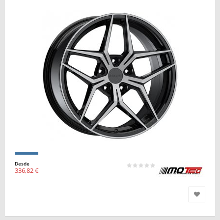
Desde
336,82 €