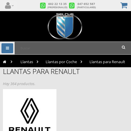
602 22 13 35
647 652 587
(PROFESIONALES)
(PARTICULARES)
Navegación
Toggle
>
Llantas
>
Llantas por Coche
>
Llantas para Renault
LLANTAS PARA RENAULT
Hay 364 productos.