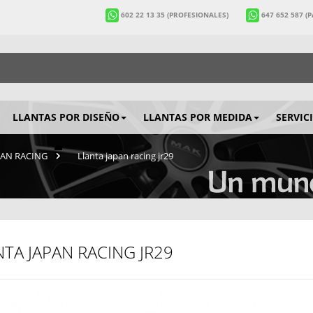
602 22 13 35
(PROFESIONALES)
647 652 587
(
LLANTAS POR DISEÑO
LLANTAS POR MEDIDA
SERVIC
APAN RACING
>
Llanta japan racing jr29
NTA JAPAN RACING JR29