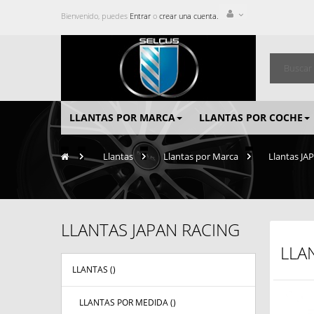
Bienvenido, puedes
Entrar
o
crear una cuenta.
LLANTAS POR MARCA
LLANTAS POR COCHE
>
Llantas
>
Llantas por Marca
>
Llantas J
LLANTAS JAPAN RACING
LLA
LLANTAS (
)
LLANTAS POR MEDIDA (
)