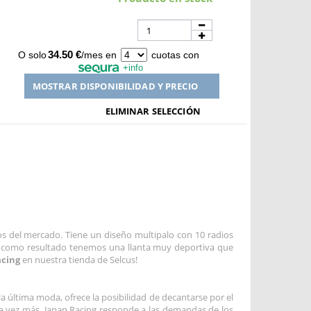
34.50 €
O solo
/mes en
cuotas con
+info
MOSTRAR DISPONIBILIDAD Y PRECIO
ELIMINAR SELECCIÓN
del mercado. Tiene un diseño multipalo con 10 radios
e, como resultado tenemos una llanta muy deportiva que
acing
en nuestra tienda de Selcus!
 última moda, ofrece la posibilidad de decantarse por el
na vez más, Japan Racing responde a las demandas de los