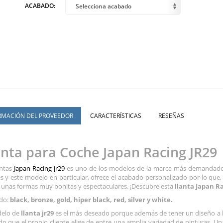
ACABADO:
Selecciona acabado
RMACIÓN DEL PROVEEDOR
CARACTERÍSTICAS
RESEÑAS
anta para Coche Japan Racing JR29
antas
Japan Racing jr29
es uno de los modelos de la marca más demandados 
s y este modelo en particular, ofrece el acabado personalizado por lo qu
 unas formas muy bonitas y espectaculares. ¡Descubre esta
llanta Japan R
do:
black, bronze, gold, hiper black, red, silver y white.
delo de
llanta jr29
es el más deseado porque además de tener un diseño a la
o que el propio cliente elige de entre una amplia variedad de pinturas. U