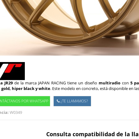
ta JR29
de la marca JAPAN RACING tiene un diseño
multiradio
con
5 pa
 gold, hiper black y white
. Este modelo en concreto, está disponible en la
NTÁCTANOS POR WHATSAPP
¿TE LLAMAMOS?
cia:
W0349
Consulta compatibilidad de la ll