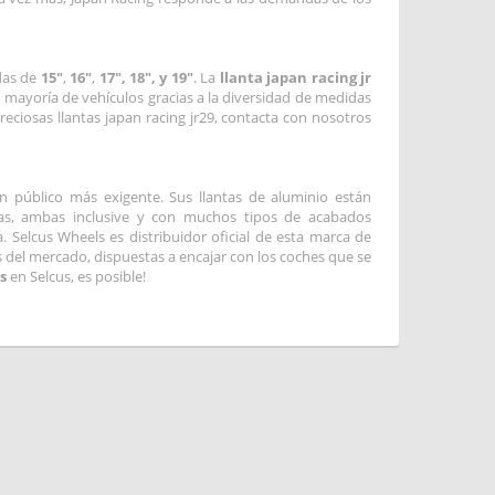
das de
15"
,
16"
,
17", 18",
y 19"
. La
llanta japan racing jr
mayoría de vehículos gracias a la diversidad de medidas
reciosas llantas japan racing jr29, contacta con nosotros
un público más exigente. Sus llantas de aluminio están
as, ambas inclusive y con muchos tipos de acabados
. Selcus Wheels es distribuidor oficial de esta marca de
es del mercado, dispuestas a encajar con los coches que se
s
en Selcus, es posible!