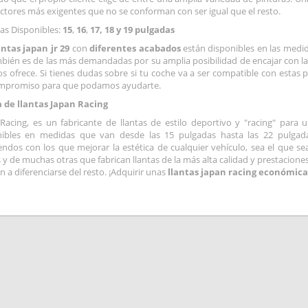
tores más exigentes que no se conforman con ser igual que el resto.
as Disponibles:
15
,
16
,
17,
18 y 19 pulgadas
antas japan jr 29
con
diferentes acabados
están disponibles en las medi
ién es de las más demandadas por su amplia posibilidad de encajar con la 
s ofrece. Si tienes dudas sobre si tu coche va a ser compatible con estas p
ompromiso para que podamos ayudarte.
 de llantas Japan Racing
Racing, es un fabricante de llantas de estilo deportivo y "racing" para 
nibles en medidas que van desde las 15 pulgadas hasta las 22 pulgad
ndos con los que mejorar la estética de cualquier vehículo, sea el que sea
s y de muchas otras que fabrican llantas de la más alta calidad y prestacion
n a diferenciarse del resto. ¡Adquirir unas
llantas japan racing económica