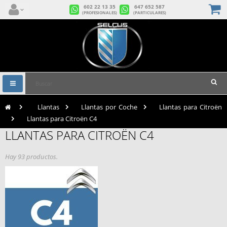
602 22 13 35
647 652 587
(PROFESIONALES)
(PARTICULARES)
Navegación
Toggle
>
Llantas
>
Llantas por Coche
>
Llantas para Citroën
>
Llantas para Citroën C4
LLANTAS PARA CITROËN C4
Hay 93 productos.