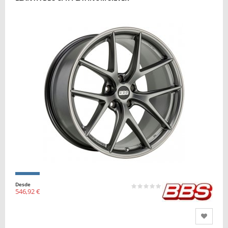
Desde
546,92 €