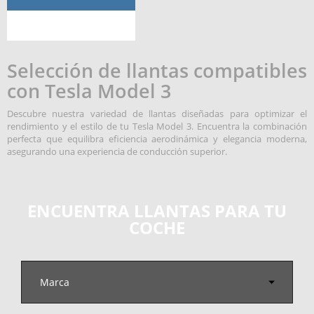
Selección de llantas compatibles
con Tesla Model 3
Descubre nuestra variedad de llantas diseñadas para optimizar el
rendimiento y el estilo de tu Tesla Model 3. Encuentra la combinación
perfecta que equilibra eficiencia aerodinámica y elegancia moderna,
asegurando una experiencia de conducción superior.
ENCUENTRA LLANTAS PARA TU
COCHE
Marca