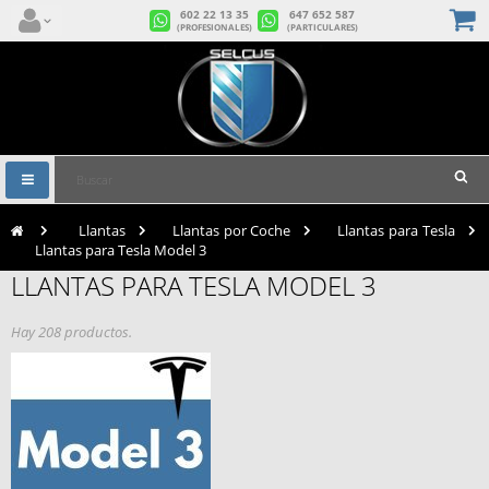
602 22 13 35
647 652 587
(PROFESIONALES)
(PARTICULARES)
Navegación
Toggle
>
Llantas
>
Llantas por Coche
>
Llantas para Tesla
>
Llantas para Tesla Model 3
LLANTAS PARA TESLA MODEL 3
Hay 208 productos.