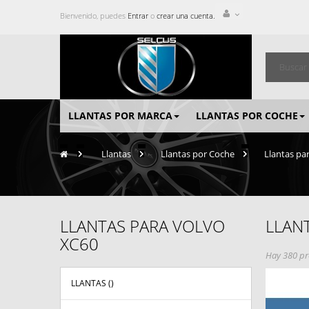
Bienvenido, puedes
Entrar
o
crear una cuenta.
LLANTAS POR MARCA
LLANTAS POR COCHE
>
Llantas
>
Llantas por Coche
>
Llantas pa
LLANTAS PARA VOLVO
LLAN
XC60
Hay 380 pr
LLANTAS (
)