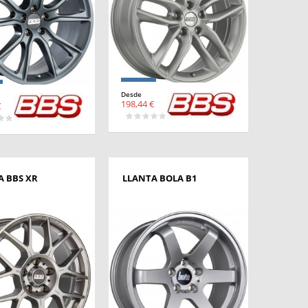
Desde
198,44 €
€
A BBS XR
LLANTA BOLA B1