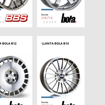
Desde
€
218,77 €
A BOLA B12
LLANTA BOLA B14
Desde