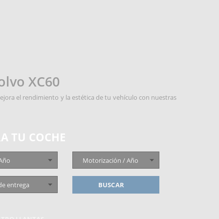
Volvo XC60
jora el rendimiento y la estética de tu vehículo con nuestras
A TU COCHE
 Año
Motorización / Año
de entrega
BUSCAR