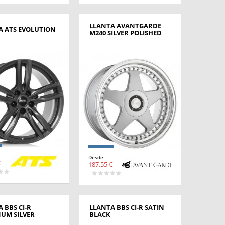
LLANTA AVANTGARDE
A ATS EVOLUTION
M240 SILVER POLISHED
Desde
€
187,55 €
 BBS CI-R
LLANTA BBS CI-R SATIN
NUM SILVER
BLACK