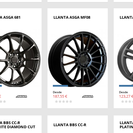
A ASGA 681
LLANTA ASGA MF08
LLANT
Desde
Desde
€
187,55 €
123,27 
A BBS CC-R
LLANTA
LLANTA BBS CC-R
ITE DIAMOND CUT
PLATI