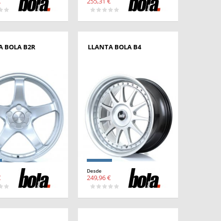
€
255,31 €
A BOLA B2R
LLANTA BOLA B4
Desde
€
249,96 €