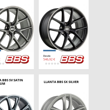
Desde
€
546,92 €
 BBS SV SATIN
LLANTA BBS SX SILVER
IUM