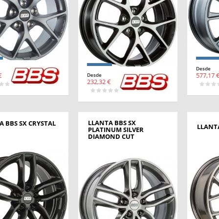
Desde
€
577,17 
Desde
232,32 €
LLANTA BBS SX
A BBS SX CRYSTAL
LLANT
PLATINUM SILVER
DIAMOND CUT