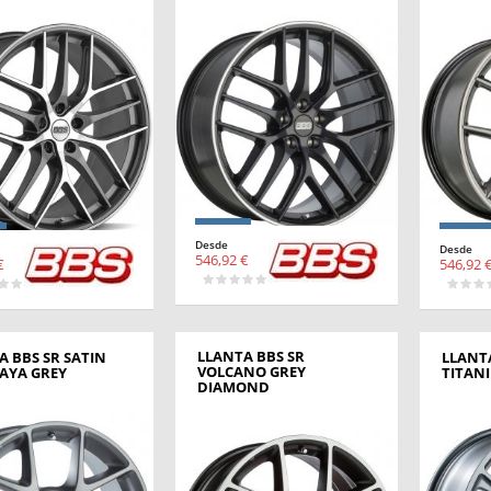
Desde
Desde
546,92 €
€
546,92 
LLANTA BBS SR
A BBS SR SATIN
LLANTA
VOLCANO GREY
AYA GREY
TITAN
DIAMOND