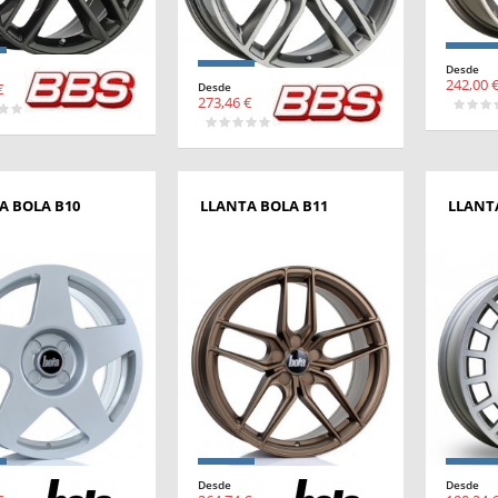
Desde
242,00 
€
Desde
273,46 €
A BOLA B10
LLANTA BOLA B11
LLANT
Desde
Desde