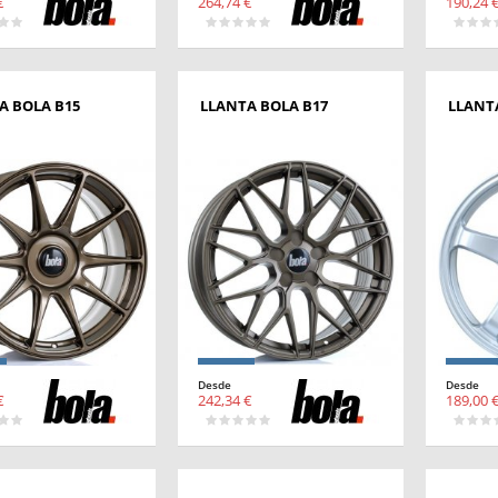
€
264,74 €
190,24 
A BOLA B15
LLANTA BOLA B17
LLANT
Desde
Desde
€
242,34 €
189,00 