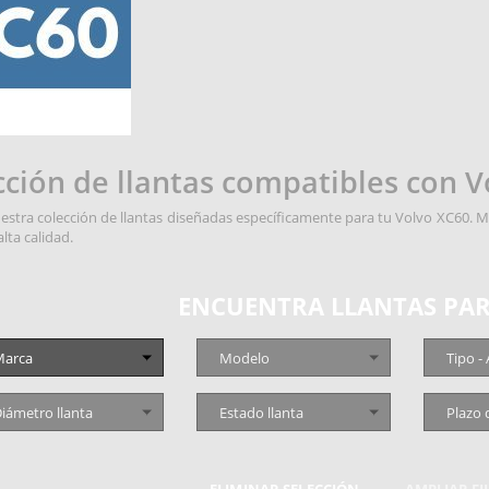
cción de llantas compatibles con 
estra colección de llantas diseñadas específicamente para tu Volvo XC60. Me
alta calidad.
ENCUENTRA LLANTAS PAR
arca
Modelo
Tipo -
iámetro llanta
Estado llanta
Plazo 