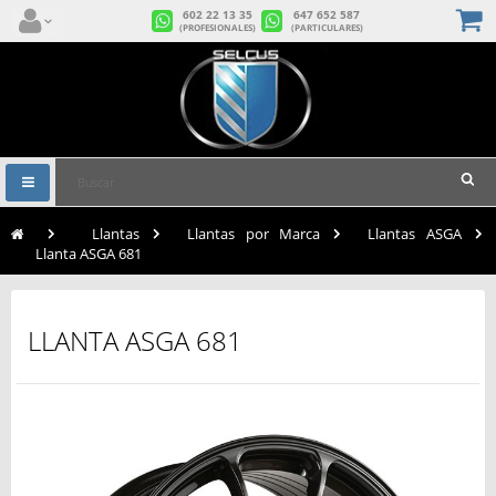
602 22 13 35
647 652 587
(PROFESIONALES)
(PARTICULARES)
Navegación
Toggle
>
Llantas
>
Llantas por Marca
>
Llantas ASGA
>
Llanta ASGA 681
LLANTA ASGA 681