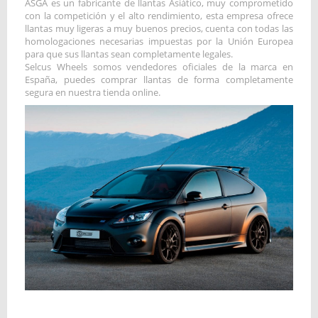
ASGA es un fabricante de llantas Asiático, muy comprometido
con la competición y el alto rendimiento, esta empresa ofrece
llantas muy ligeras a muy buenos precios, cuenta con todas las
homologaciones necesarias impuestas por la Unión Europea
para que sus llantas sean completamente legales.
Selcus Wheels somos vendedores oficiales de la marca en
España, puedes comprar llantas de forma completamente
segura en nuestra tienda online.