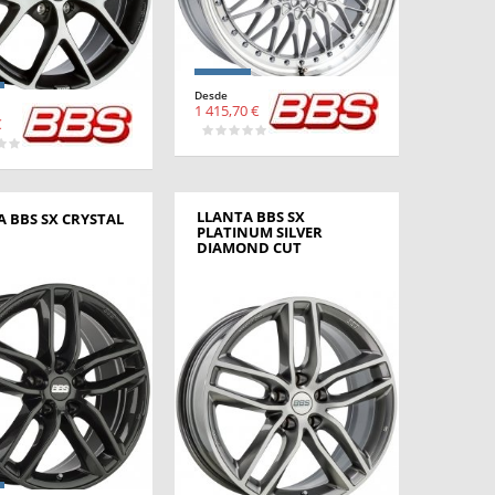
Desde
1 415,70 €
€
LLANTA BBS SX
 BBS SX CRYSTAL
PLATINUM SILVER
DIAMOND CUT