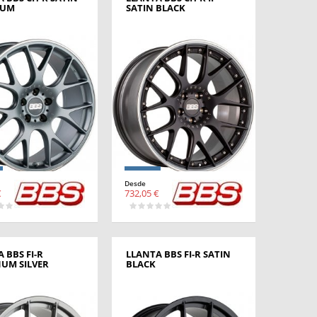
IUM
SATIN BLACK
Desde
€
732,05 €
 BBS FI-R
LLANTA BBS FI-R SATIN
NUM SILVER
BLACK