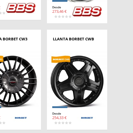
€
Desde
273,46 €
A BORBET CW3
LLANTA BORBET CWB
Desde
€
254,33 €