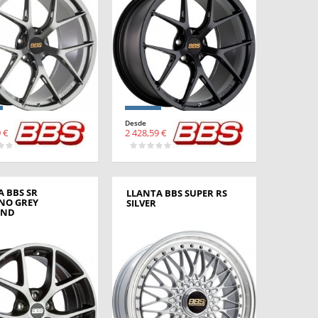
Desde
 €
2 428,59 €
 BBS SR
LLANTA BBS SUPER RS
NO GREY
SILVER
OND