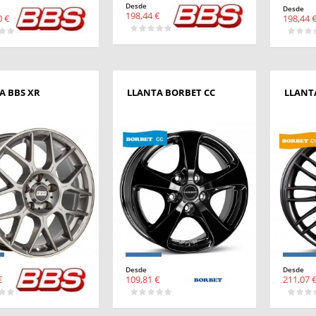
Desde
Desde
198,44 €
0 €
198,44 
A BBS XR
LLANTA BORBET CC
LLANT
Desde
Desde
€
109,81 €
211,07 