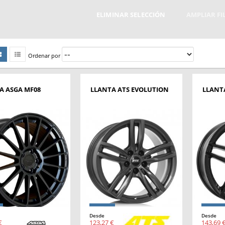
ELIMINAR SELECCIÓN
AMPLIAR F
Ordenar por
A ASGA MF08
LLANTA ATS EVOLUTION
LLANT
Desde
Desde
€
123,27 €
143,69 