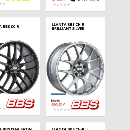
LLANTA BBS CH-R
 BBS CC-R
BRILLIANT SILVER
Desde
€
486,42 €
 BBS CH-R SATIN
LLANTA BBS CH-R II