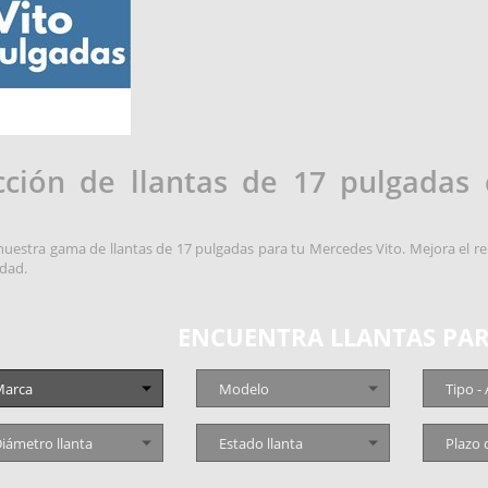
cción de llantas de 17 pulgadas
uestra gama de llantas de 17 pulgadas para tu Mercedes Vito. Mejora el re
idad.
ENCUENTRA LLANTAS PAR
arca
Modelo
Tipo -
iámetro llanta
Estado llanta
Plazo 