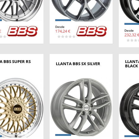
Desde
€
174,24 €
Desde
232,32 
A BBS SUPER RS
LLANTA
LLANTA BBS SX SILVER
BLACK