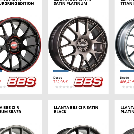
RGRING EDITION
SATIN PLATINUM
TITAN
Desde
Desde
€
732,05 €
486,42 
 BBS CI-R
LLANTA BBS CI-R SATIN
LLANTA
NUM SILVER
BLACK
PLATI