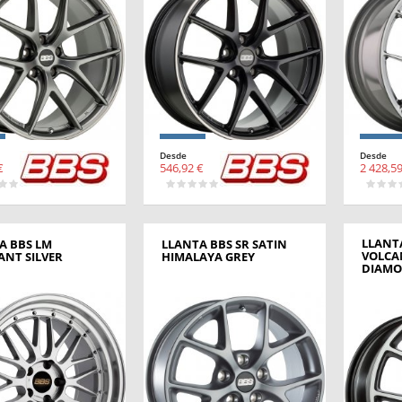
Desde
Desde
€
546,92 €
2 428,59
LLANTA
A BBS LM
LLANTA BBS SR SATIN
VOLCA
ANT SILVER
HIMALAYA GREY
DIAM