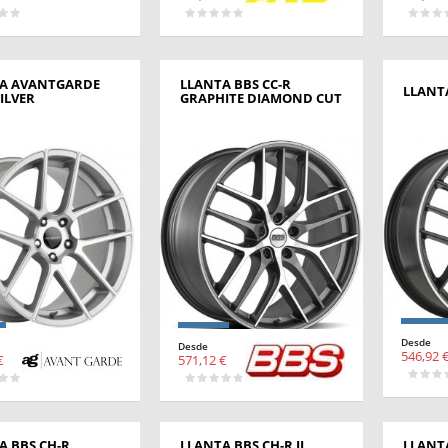
A AVANTGARDE
LLANTA BBS CC-R
LLANTA
ILVER
GRAPHITE DIAMOND CUT
Desde
Desde
546,92 
€
571,12 €
A BBS CH-R
LLANTA BBS CH-R II
LLANTA