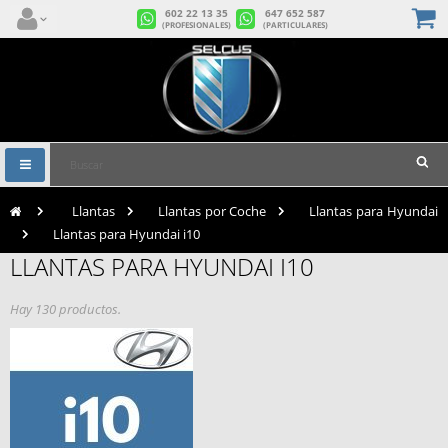
602 22 13 35
647 652 587
(PROFESIONALES)
(PARTICULARES)
Navegación
Toggle
>
Llantas
>
Llantas por Coche
>
Llantas para Hyundai
>
Llantas para Hyundai i10
LLANTAS PARA HYUNDAI I10
Hay 130 productos.