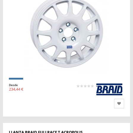
Desde
234,44 €
LLANTA BRAID FULLRACE T ACROPOLIS