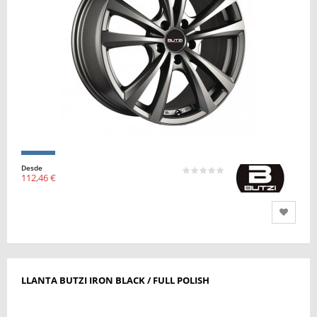
Desde
112,46 €
LLANTA BUTZI IRON BLACK / FULL POLISH