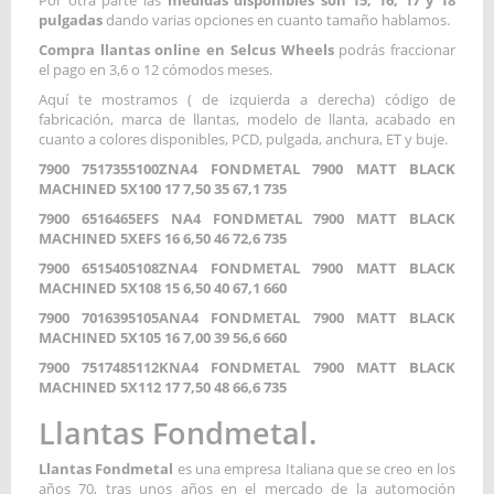
Por otra parte las
medidas disponibles son 15, 16, 17 y 18
pulgadas
dando varias opciones en cuanto tamaño hablamos.
Compra llantas online en Selcus Wheels
podrás fraccionar
el pago en 3,6 o 12 cómodos meses.
Aquí te mostramos ( de izquierda a derecha) código de
fabricación, marca de llantas, modelo de llanta, acabado en
cuanto a colores disponibles, PCD, pulgada, anchura, ET y buje.
7900 7517355100ZNA4 FONDMETAL 7900 MATT BLACK
MACHINED 5X100 17 7,50 35 67,1 735
7900 6516465EFS NA4 FONDMETAL 7900 MATT BLACK
MACHINED 5XEFS 16 6,50 46 72,6 735
7900 6515405108ZNA4 FONDMETAL 7900 MATT BLACK
MACHINED 5X108 15 6,50 40 67,1 660
7900 7016395105ANA4 FONDMETAL 7900 MATT BLACK
MACHINED 5X105 16 7,00 39 56,6 660
7900 7517485112KNA4 FONDMETAL 7900 MATT BLACK
MACHINED 5X112 17 7,50 48 66,6 735
Llantas Fondmetal.
Llantas Fondmetal
es una empresa Italiana que se creo en los
años 70, tras unos años en el mercado de la automoción