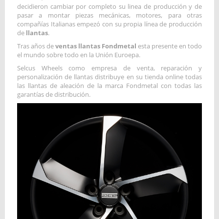
decidieron cambiar por completo su linea de producción y de
pasar a montar piezas mecánicas, motores, para otras
compañías Italianas empezó con su propia línea de producción
de
llantas
.
Tras años de
ventas llantas Fondmetal
esta presente en todo
el mundo sobre todo en la Unión Euroepa.
Selcus Wheels como empresa de venta, reparación y
personalización de llantas distribuye en su tienda online todas
las llantas de aleación de la marca Fondmetal con todas las
garantías de distribución.