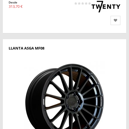
Desde
313,70 €
LLANTA ASGA MF08