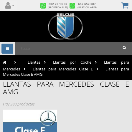
602 22 13 35
647 652 587
(PROFESIONALES)
(PARTICULARES)
Navegación
Toggle
>
Llantas
>
Llantas por Coche
>
Llantas para
Mercedes
>
Llantas para Mercedes Clase E
>
Llantas para
Mercedes Clase E AMG
LLANTAS PARA MERCEDES CLASE E
AMG
Hay 380 productos.