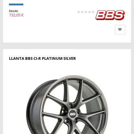
Desde
732,05 €
LLANTA BBS CI-R PLATINUM SILVER