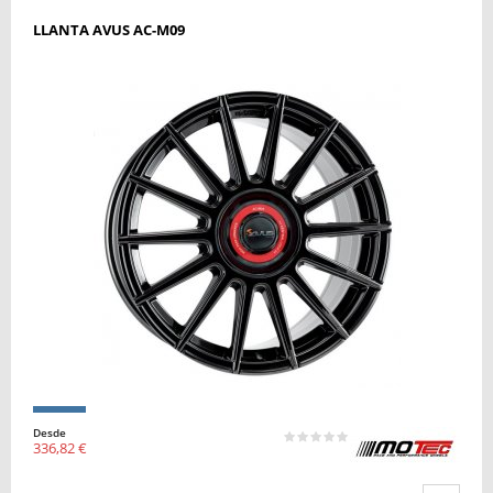
LLANTA AVUS AC-M09
Desde
336,82 €