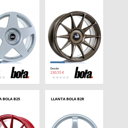
Desde
€
230,55 €
A BOLA B25
LLANTA BOLA B2R