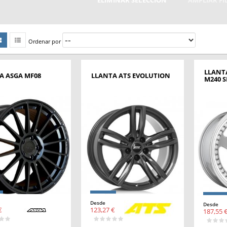
ELIMINAR SELECCIÓN
AMPLIAR F
Ordenar por
LLANT
A ASGA MF08
LLANTA ATS EVOLUTION
M240 S
Desde
Desde
€
123,27 €
187,55 