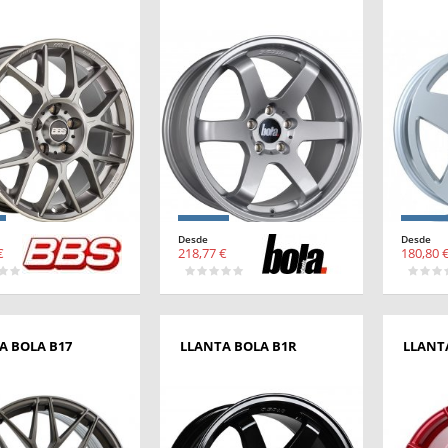
Desde
Desde
€
218,77 €
180,80 
A BOLA B17
LLANTA BOLA B1R
LLANT