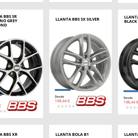
A BBS SR
LLANTA
LLANTA BBS SX SILVER
NO GREY
BLACK
OND
Desde
Desde
198,44 €
198,44 
€
A BBS XR
LLANTA BOLA B1
LLANT