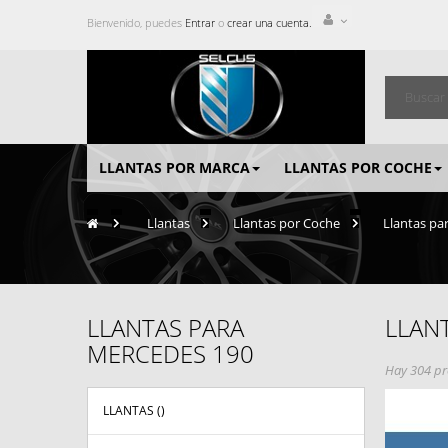
Bienvenido, puedes
Entrar
o
crear una cuenta.
LLANTAS POR MARCA
LLANTAS POR COCHE
>
Llantas
>
Llantas por Coche
>
Llantas pa
LLANTAS PARA
LLAN
MERCEDES 190
Hay 304 pr
LLANTAS (
)