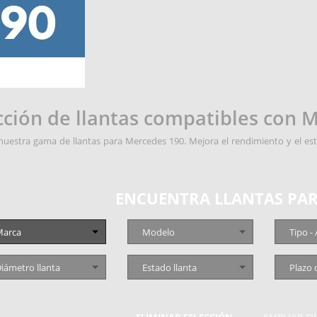
cción de llantas compatibles con 
uestra gama de llantas para Mercedes 190. Mejora el rendimiento y el esti
ENCUENTRA LLANTAS PAR
arca
Modelo
Tipo -
iámetro llanta
Estado llanta
Plazo 