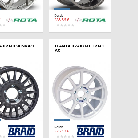
Desde
€
285,56 €
A BRAID WINRACE
LLANTA BRAID FULLRACE
AC
Desde
€
375,10 €