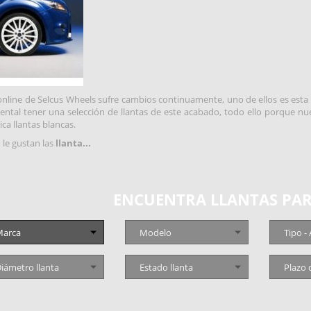
online de Selcus Wheels sufre cambios continuamente, uno de ellos es esta
ntal tener una selección de llantas de este acabado, todo ello porque nue
sica llantas blancas.
 le gustan las
llanta...
ENCUENTRA LLANTAS PAR
arca
Modelo
Tipo -
iámetro llanta
Estado llanta
Plazo 