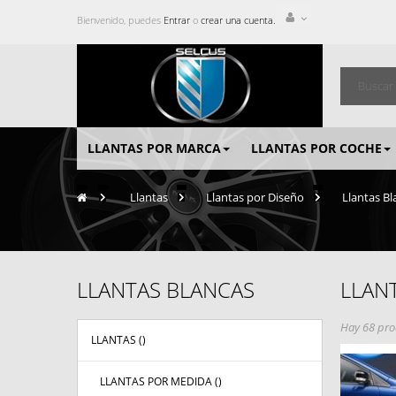
Bienvenido, puedes
Entrar
o
crear una cuenta.
LLANTAS POR MARCA
LLANTAS POR COCHE
>
Llantas
>
Llantas por Diseño
>
Llantas Bl
LLANTAS BLANCAS
LLAN
Hay 68 pro
LLANTAS (
)
LLANTAS POR MEDIDA (
)