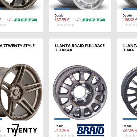
Desde
Desde
€
187,55 €
166,98 
A 7TWENTY STYLE
LLANTA BRAID FULLRACE
LLANT
T DAKAR
T 4X4
Desde
Desde
€
310,06 €
297,96 