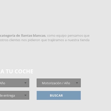
categoría de llantas blancas
, como equipo pensamos que
stros clientes nos pidieron que trajéramos a nuestra tienda
A TU COCHE
 Año
Motorización / Año
de entrega
BUSCAR