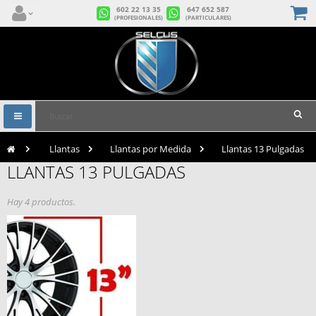
602 22 13 35
647 652 587
(PROFESIONALES)
(PARTICULARES)
Navegación
Toggle
>
Llantas
>
Llantas por Medida
>
Llantas 13 Pulgadas
LLANTAS 13 PULGADAS
Hay 4 productos.