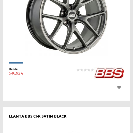
Desde
546,92 €
LLANTA BBS CI-R SATIN BLACK