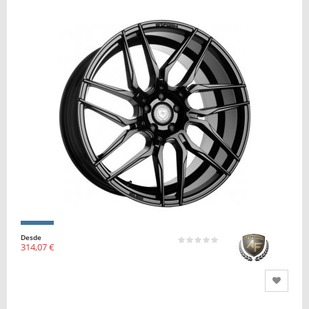
Desde
314,07 €