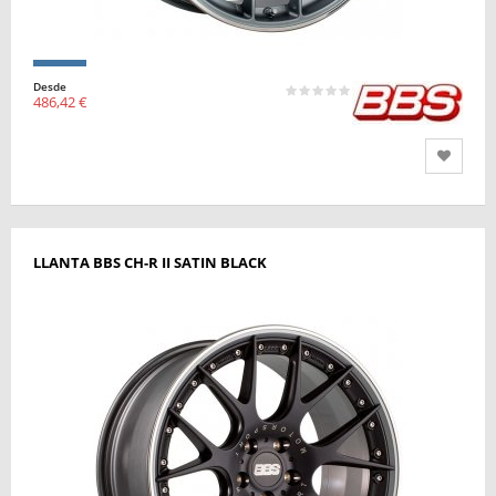
Desde
486,42 €
LLANTA BBS CH-R II SATIN BLACK