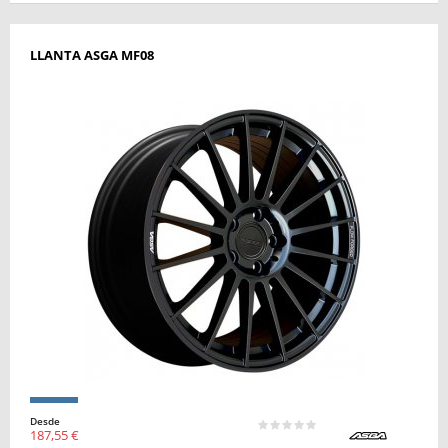
LLANTA ASGA MF08
Desde
187,55 €