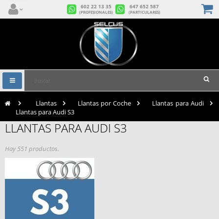
602 22 13 35
647 652 587
(PROFESIONALES)
(PARTICULARES)
Navegación
Toggle
>
Llantas
>
Llantas por Coche
>
Llantas para Audi
>
Llantas para Audi S3
LLANTAS PARA AUDI S3
Hay 551 productos.