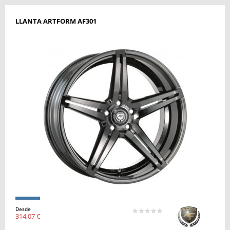
LLANTA ARTFORM AF301
Desde
314,07 €