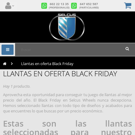
602 22 13 35
647 652 587
(PROFESIONALES)
(PARTICULARES)
Navegación
Toggle
>
Llantas en oferta Black Friday
LLANTAS EN OFERTA BLACK FRIDAY
Hay 1 producto.
Aprovecha esta oportunidad para conseguir tu juego de llantas al mejor
precio del año. El Black Friday en Selcus Wheels nunca decepciona.
Hemos seleccionado llantas con todo tipo de diseños y acabados para
que encuentres lo que buscas por un precio económico.
Estas son las llantas
seleccionadas para nuestro