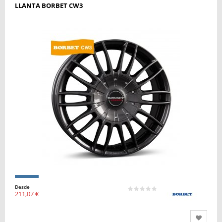
LLANTA BORBET CW3
Desde
211,07 €