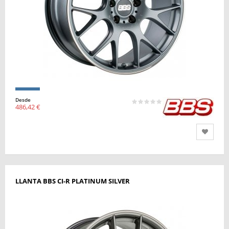
Desde
486,42 €
LLANTA BBS CI-R PLATINUM SILVER