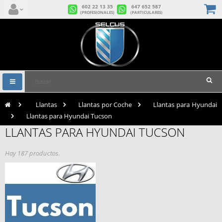
602 22 13 35
647 652 587
(PROFESIONALES)
(PARTICULARES)
Navegación
Toggle
>
Llantas
>
Llantas por Coche
>
Llantas para Hyundai
>
Llantas para Hyundai Tucson
LLANTAS PARA HYUNDAI TUCSON
Hay 187 productos.