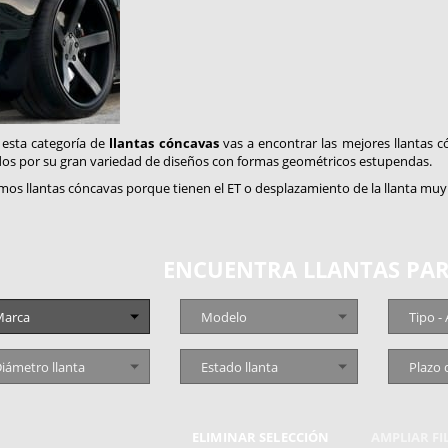
esta categoría de
llantas cóncavas
vas a encontrar las mejores llantas c
s por su gran variedad de diseños con formas geométricos estupendas.
os llantas cóncavas porque tienen el ET o desplazamiento de la llanta muy al
ENCUENTRA LLANTAS PAR
arca
Modelo
Tipo -
iámetro llanta
Estado llanta
Plazo 
ELIMINAR SELECCIÓN
AMPLIAR F