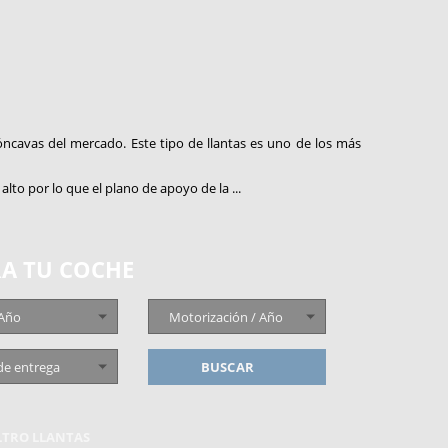
óncavas del mercado. Este tipo de llantas es uno de los más
to por lo que el plano de apoyo de la ...
A TU COCHE
 Año
Motorización / Año
de entrega
BUSCAR
ILTRO LLANTAS