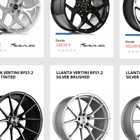
Desde
Desde
€
249,56 €
202,68 
 VERTINI RFS1.2
LLANTA VERTINI RFS1.2
LLANTA
 TINTED
SILVER BRUSHED
SILVE