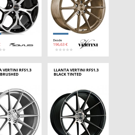
Desde
€
196,63 €
 VERTINI RFS1.3
LLANTA VERTINI RFS1.3
R BRUSHED
BLACK TINTED