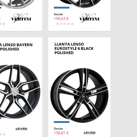
Desde
€
196,63 €
LLANTA LENSO
A LENSO BAYERN
EUROSTYLE 6 BLACK
 POLISHED
POLISHED
€
Desde
158,81 €