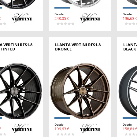
Desde
Desde
€
248,05 €
196,63 
 VERTINI RFS1.8
LLANTA VERTINI RFS1.8
LLANT
 TINTED
BRONCE
BLACK
Desde
Desde
€
196,63 €
158,81 