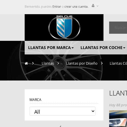
Bienvenido, puedes
Entrar
o
crear una cuenta.
LLANTAS POR MARCA
LLANTAS POR COCHE
>
Llantas
>
Llantas por Diseño
>
Llantas C
LLAN
MARCA
Hay 88 pro