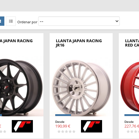
Ordenar por
A JAPAN RACING
LLANTA JAPAN RACING
LLANT
JR16
RED C
Desde
Desde
€
190,99 €
227,76 