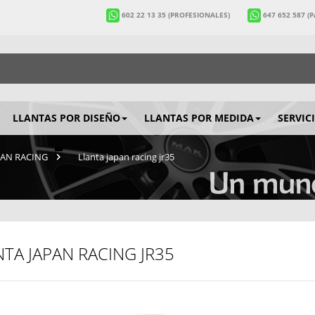
602 22 13 35
(PROFESIONALES)
647 652 587
(
LLANTAS POR DISEÑO
LLANTAS POR MEDIDA
SERVIC
APAN RACING
>
Llanta japan racing jr35
NTA JAPAN RACING JR35