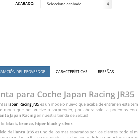
ACABADO:
Selecciona acabado
RMACIÓN DEL PROVEEDOR
CARACTERÍSTICAS
RESEÑAS
anta para Coche Japan Racing JR35
antas
Japan Racing jr35
es un modelo nuevo que acaba de entrar en esta temp
e moda que nos vuelve a sorprender, por ahora solo la podemos encon
lanta Japan Racing
en nuestra tienda de Selcus!
do:
black, bronze, hiper black y silver.
delo de
llanta jr35
es uno de los mas esperados por los clientes, todo el 
 vez más, Japan Racing responde a las demandas de los conductores más exi