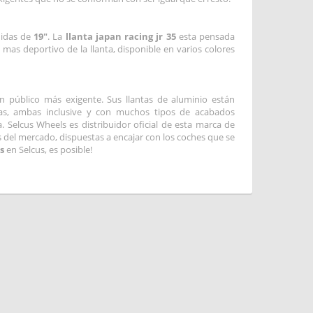
didas de
19"
. La
llanta japan racing jr 35
esta pensada
as deportivo de la llanta, disponible en varios colores
un público más exigente. Sus llantas de aluminio están
as, ambas inclusive y con muchos tipos de acabados
. Selcus Wheels es distribuidor oficial de esta marca de
es del mercado, dispuestas a encajar con los coches que se
s
en Selcus, es posible!