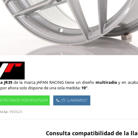
ta JR35
de la marca JAPAN RACING tiene un diseño
multiradio
y en acab
por ahora solo dispone de una sola medida:
19"
.
NTÁCTANOS POR WHATSAPP
¿TE LLAMAMOS?
cia:
W0424
Consulta compatibilidad de la ll