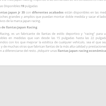
s Disponibles:
19
pulgadas
antas japan jr 35
con
diferentes acabados
están disponibles en las me
oches grandes y amplios que puedan montar doble medida y sacar el lado m
ivos de la marca japan racing.
 de llantas Japan Racing
Racing, es un fabricante de llantas de estilo deportivo y "racing" para 
nibles en medidas que van desde las 15 pulgadas hasta las 22 pulgad
ndos con los que mejorar la estética de cualquier vehículo, sea el que sea
s y de muchas otras que fabrican llantas de la más alta calidad y prestacion
n a diferenciarse del resto. ¡Adquirir unas
llantas japan racing económica