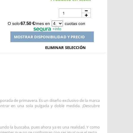
67.50 €
O solo
/mes en
cuotas con
+info
MOSTRAR DISPONIBILIDAD Y PRECIO
ELIMINAR SELECCIÓN
orada de primavera. Es un diseño exclusivo de la marca
trar en una sola pulgada y doble medida. ¡Descubre
mundo la buscaba, pues ahora ya es una realidad. Y como
gentes que no se conforman con ser igual que el resto.