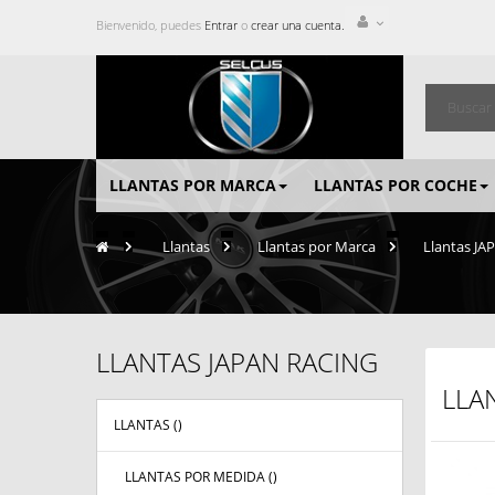
Bienvenido, puedes
Entrar
o
crear una cuenta.
LLANTAS POR MARCA
LLANTAS POR COCHE
>
Llantas
>
Llantas por Marca
>
Llantas J
LLANTAS JAPAN RACING
LLA
LLANTAS (
)
LLANTAS POR MEDIDA (
)