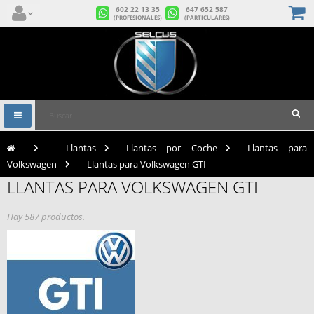
602 22 13 35
647 652 587
(PROFESIONALES)
(PARTICULARES)
Navegación
Toggle
>
Llantas
>
Llantas por Coche
>
Llantas para
Volkswagen
>
Llantas para Volkswagen GTI
LLANTAS PARA VOLKSWAGEN GTI
Hay 587 productos.