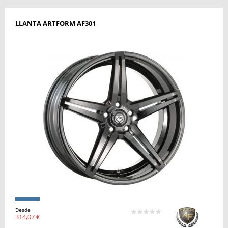
LLANTA ARTFORM AF301
Desde
314,07 €