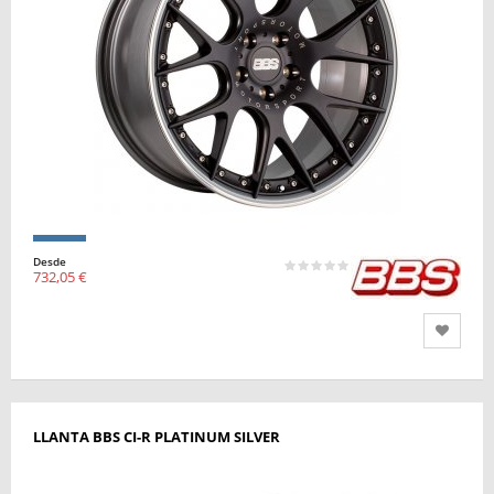
Desde
732,05 €
LLANTA BBS CI-R PLATINUM SILVER