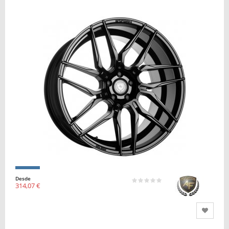
Desde
314,07 €