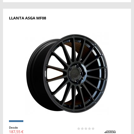
LLANTA ASGA MF08
Desde
187,55 €