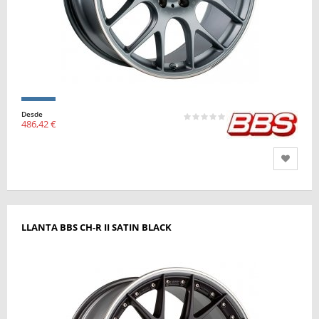
Desde
486,42 €
LLANTA BBS CH-R II SATIN BLACK