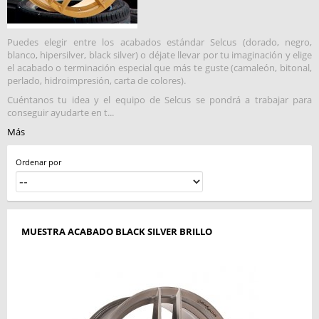
Puedes elegir entre los acabados estándar Selcus (dorado, negro,
blanco, hipersilver, black silver) o déjate llevar por tu imaginación y elige
el acabado o terminación especial que más te guste (camaleón, bitonal,
perlado, hidroimpresión, carta de colores).
Cuéntanos tu idea y el equipo de Selcus se pondrá a trabajar para
conseguir ayudarte en t...
Más
Ordenar por
MUESTRA ACABADO BLACK SILVER BRILLO