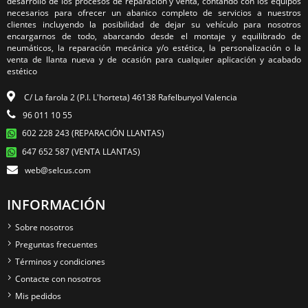
desarrollo de los procesos de reparación y venta, contando con los equipos
necesarios para ofrecer un abanico completo de servicios a nuestros
clientes incluyendo la posibilidad de dejar su vehículo para nosotros
encargarnos de todo, abarcando desde el montaje y equilibrado de
neumáticos, la reparación mecánica y/o estética, la personalización o la
venta de llanta nueva y de ocasión para cualquier aplicación y acabado
estético
C/ La farola 2 (P.I. L'horteta) 46138 Rafelbunyol Valencia
96 011 10 55
602 228 243 (REPARACIÓN LLANTAS)
647 652 587 (VENTA LLANTAS)
web@selcus.com
INFORMACIÓN
Sobre nosotros
Preguntas frecuentes
Términos y condiciones
Contacte con nosotros
Mis pedidos