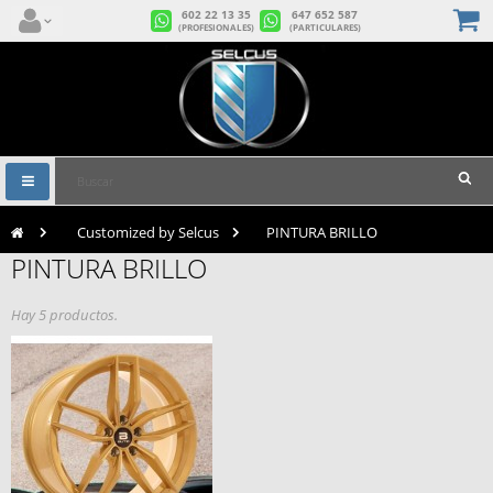
602 22 13 35
647 652 587
(PROFESIONALES)
(PARTICULARES)
Navegación
Toggle
>
Customized by Selcus
>
PINTURA BRILLO
PINTURA BRILLO
Hay 5 productos.