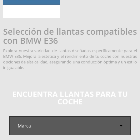
Selección de llantas compatibles
con BMW E36
Explora nuestra variedad de llantas diseñadas específicamente para el
BMW E36. Mejora la estética y el rendimiento de tu coche con nuestras
opciones de alta calidad, asegurando una conducción óptima y un estilo
inigualable.
ENCUENTRA LLANTAS PARA TU
COCHE
Marca