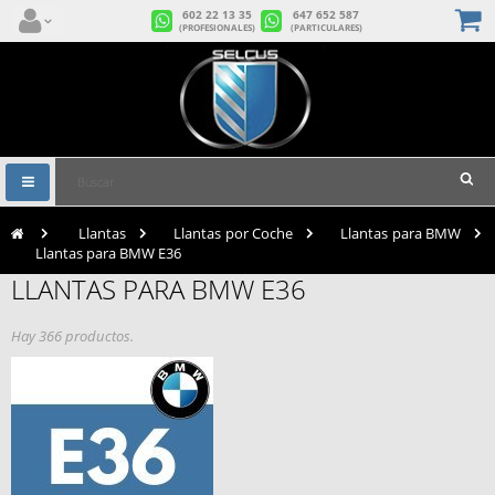
602 22 13 35
647 652 587
(PROFESIONALES)
(PARTICULARES)
Navegación
Toggle
>
Llantas
>
Llantas por Coche
>
Llantas para BMW
>
Llantas para BMW E36
LLANTAS PARA BMW E36
Hay 366 productos.