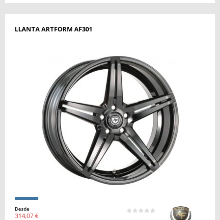
LLANTA ARTFORM AF301
Desde
314,07 €