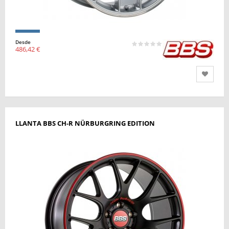
Desde
486,42 €
LLANTA BBS CH-R NÜRBURGRING EDITION