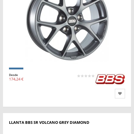
Desde
174,24 €
LLANTA BBS SR VOLCANO GREY DIAMOND