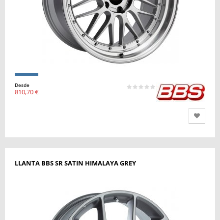
Desde
810,70 €
LLANTA BBS SR SATIN HIMALAYA GREY