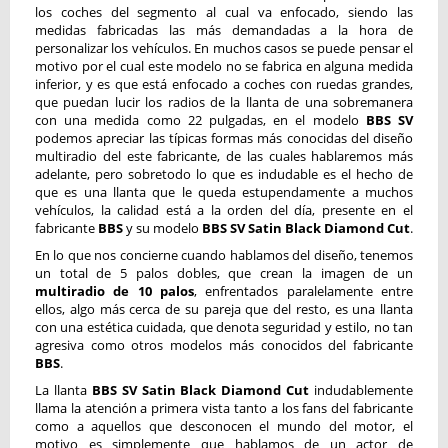
los coches del segmento al cual va enfocado, siendo las
medidas fabricadas las más demandadas a la hora de
personalizar los vehículos. En muchos casos se puede pensar el
motivo por el cual este modelo no se fabrica en alguna medida
inferior, y es que está enfocado a coches con ruedas grandes,
que puedan lucir los radios de la llanta de una sobremanera
con una medida como 22 pulgadas, en el modelo
BBS SV
podemos apreciar las típicas formas más conocidas del diseño
multiradio del este fabricante, de las cuales hablaremos más
adelante, pero sobretodo lo que es indudable es el hecho de
que es una llanta que le queda estupendamente a muchos
vehículos, la calidad está a la orden del día, presente en el
fabricante
BBS
y su modelo
BBS SV Satin Black Diamond Cut
.
En lo que nos concierne cuando hablamos del diseño, tenemos
un total de 5 palos dobles, que crean la imagen de un
multiradio de 10 palos
, enfrentados paralelamente entre
ellos, algo más cerca de su pareja que del resto, es una llanta
con una estética cuidada, que denota seguridad y estilo, no tan
agresiva como otros modelos más conocidos del fabricante
BBS
.
La llanta
BBS SV Satin Black Diamond Cut
indudablemente
llama la atención a primera vista tanto a los fans del fabricante
como a aquellos que desconocen el mundo del motor, el
motivo es simplemente que hablamos de un actor de