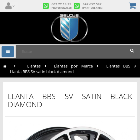
602 22 13 35
647 652 587
(PROFESIONALES)
(PARTICULARES)
Navegación
Toggle
>
Llantas
>
Llantas por Marca
>
Llantas BBS
>
Llanta BBS SV satin black diamond
LLANTA BBS SV SATIN BLACK
DIAMOND