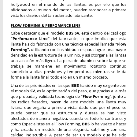
hollywood en el mundo de las llantas, es por ello que los
aficionados al mundo del motor, pueden reconocer a primera
vista los diseños del tan aclamado fabricante.
FLOW FORMING & PERFOMANCE LINE
Cabe destacar que el modelo
BBS SV
, está dentro del catálogo
"Perfomance Line"
del fabricante, lo que implica que esta
llanta ha sido fabricada con una técnica especial llamada
"Flow
Forming"
, utilizando rodillos hidráulicos para lograr una mayor
densidad en la estructura del aluminio, y así otorgar a las llantas
una aleación más ligera. La pieza de aluminio sobre la que se
trabaja se mantiene en movimiento rotatorio continuo
sometido a altas presiones y temperatura, mientras se le da
forma a la llanta final, todo ello en un mismo proceso.
Una de las prioridades en las que
BBS
ha sido muy exigente con
el modelo
SV
, es la optimización del peso, que gracias a la más
que probada y validada tecnología de
"Flow Forming"
, junto a
los radios fresados, hacen de este modelo una llanta muy
liviana que engaña a primera vista, dado que por el peso se
puede pensar que su estructura y dureza se han visto
afectados de manera negativa, cuando es todo lo contrario, y
como Especialistas en el Flow Forming,
BBS
lo ha vuelto a hacer
y ha creado un modelo de una elegancia sublime y con una
calidad indiscutible. A pesar de ser un modelo que ha sido