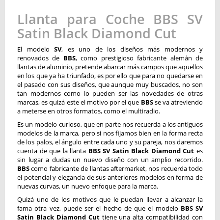
Llanta para Coche BBS SV
Satin Black Diamond Cut
El modelo
SV
, es uno de los diseños más modernos y
renovados de
BBS
, como prestigioso fabricante alemán de
llantas de aluminio, pretende abarcar más campos que aquellos
en los que ya ha triunfado, es por ello que para no quedarse en
el pasado con sus diseños, que aunque muy buscados, no son
tan modernos como lo pueden ser las novedades de otras
marcas, es quizá este el motivo por el que
BBS
se va atreviendo
a meterse en otros formatos, como el multiradio.
Es un modelo curioso, que en parte nos recuerda a los antiguos
modelos de la marca, pero si nos fijamos bien en la forma recta
de los palos, el ángulo entre cada uno y su pareja, nos daremos
cuenta de que la llanta
BBS SV Satin Black Diamond Cut
es
sin lugar a dudas un nuevo diseño con un amplio recorrido.
BBS
como fabricante de llantas aftermarket, nos recuerda todo
el potencial y elegancia de sus anteriores modelos en forma de
nuevas curvas, un nuevo enfoque para la marca.
Quizá uno de los motivos que le puedan llevar a alcanzar la
fama otra vez, puede ser el hecho de que el modelo
BBS SV
Satin Black Diamond Cut
tiene una alta compatibilidad con