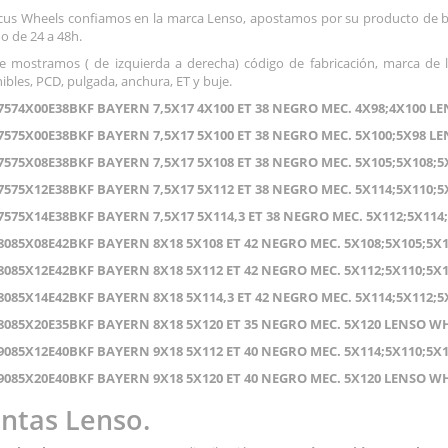
cus Wheels confiamos en la marca Lenso, apostamos por su producto de bu
o de 24 a 48h.
e mostramos ( de izquierda a derecha) código de fabricación, marca de 
ibles, PCD, pulgada, anchura, ET y buje.
574X00E38BKF BAYERN 7,5X17 4X100 ET 38 NEGRO MEC. 4X98;4X100 L
575X00E38BKF BAYERN 7,5X17 5X100 ET 38 NEGRO MEC. 5X100;5X98 L
575X08E38BKF BAYERN 7,5X17 5X108 ET 38 NEGRO MEC. 5X105;5X108;
575X12E38BKF BAYERN 7,5X17 5X112 ET 38 NEGRO MEC. 5X114;5X110;
575X14E38BKF BAYERN 7,5X17 5X114,3 ET 38 NEGRO MEC. 5X112;5X114
085X08E42BKF BAYERN 8X18 5X108 ET 42 NEGRO MEC. 5X108;5X105;5X
085X12E42BKF BAYERN 8X18 5X112 ET 42 NEGRO MEC. 5X112;5X110;5X
085X14E42BKF BAYERN 8X18 5X114,3 ET 42 NEGRO MEC. 5X114;5X112;
085X20E35BKF BAYERN 8X18 5X120 ET 35 NEGRO MEC. 5X120 LENSO W
085X12E40BKF BAYERN 9X18 5X112 ET 40 NEGRO MEC. 5X114;5X110;5X
085X20E40BKF BAYERN 9X18 5X120 ET 40 NEGRO MEC. 5X120 LENSO W
antas Lenso.