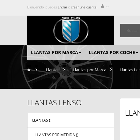
Bienvenido, puedes
Entrar
o
crear una cuenta.
LLANTAS POR MARCA
LLANTAS POR COCHE
>
Llantas
>
Llantas por Marca
>
Llantas Le
LLANTAS LENSO
LLA
LLANTAS (
)
LLANTAS POR MEDIDA (
)