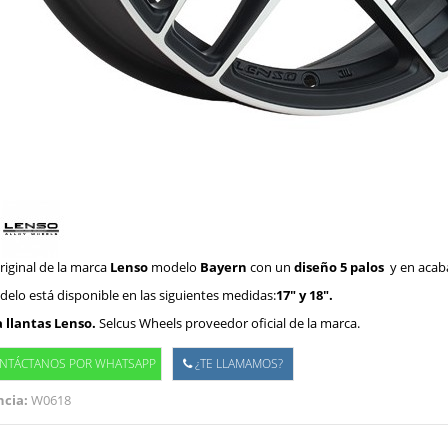
riginal de la marca
Lenso
modelo
Bayern
con un
diseño 5 palos
y en aca
elo está disponible en las siguientes medidas:
17" y 18".
 llantas Lenso.
Selcus Wheels proveedor oficial de la marca.
NTÁCTANOS POR WHATSAPP
¿TE LLAMAMOS?
cia:
W0618