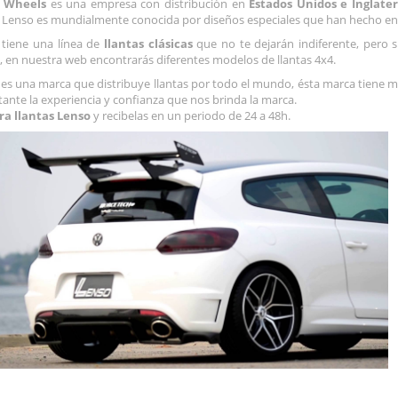
 Wheels
es una empresa con distribución en
Estados Unidos e Inglate
Lenso es mundialmente conocida por diseños especiales que han hecho en 
tiene una línea de
llantas clásicas
que no te dejarán indiferente, pero 
, en nuestra web encontrarás diferentes modelos de llantas 4x4.
es una marca que distribuye llantas por todo el mundo, ésta marca tiene m
ante la experiencia y confianza que nos brinda la marca.
a llantas Lenso
y recibelas en un periodo de 24 a 48h.