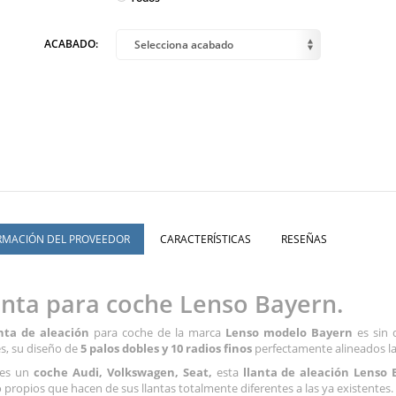
ACABADO:
Selecciona acabado
RMACIÓN DEL PROVEEDOR
CARACTERÍSTICAS
RESEÑAS
anta para coche Lenso Bayern.
anta de aleación
para coche de la marca
Lenso modelo Bayern
es sin 
es, su diseño de
5 palos dobles y 10 radios finos
perfectamente alineados la
nes un
coche Audi, Volkswagen, Seat,
esta
llanta de aleación Lenso 
 propios que hacen de sus llantas totalmente diferentes a las ya existentes.