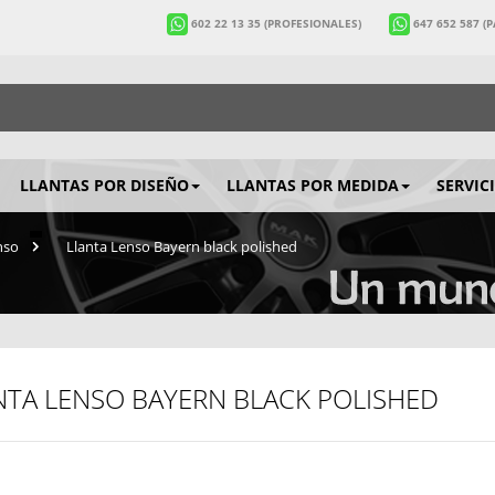
602 22 13 35
(PROFESIONALES)
647 652 587
(
LLANTAS POR DISEÑO
LLANTAS POR MEDIDA
SERVIC
nso
>
Llanta Lenso Bayern black polished
NTA LENSO BAYERN BLACK POLISHED