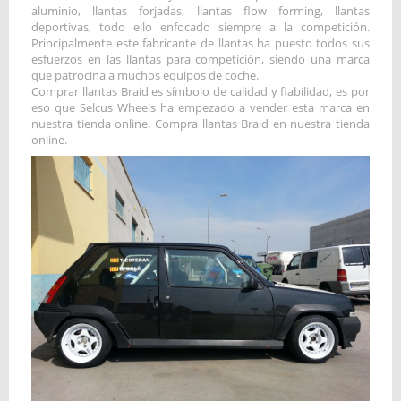
aluminio, llantas forjadas, llantas flow forming, llantas
deportivas, todo ello enfocado siempre a la competición.
Principalmente este fabricante de llantas ha puesto todos sus
esfuerzos en las llantas para competición, siendo una marca
que patrocina a muchos equipos de coche.
Comprar llantas Braid es símbolo de calidad y fiabilidad, es por
eso que Selcus Wheels ha empezado a vender esta marca en
nuestra tienda online. Compra llantas Braid en nuestra tienda
online.