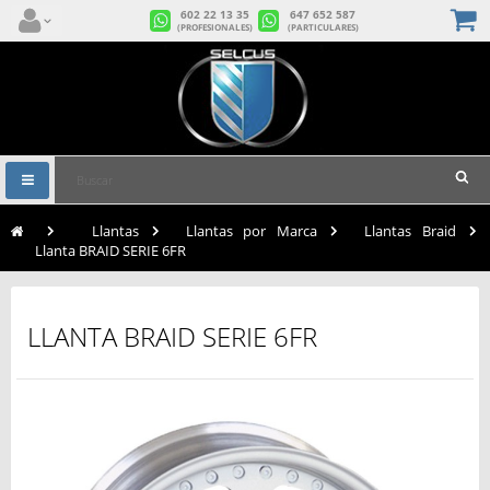
602 22 13 35
647 652 587
(PROFESIONALES)
(PARTICULARES)
Navegación
Toggle
>
Llantas
>
Llantas por Marca
>
Llantas Braid
>
Llanta BRAID SERIE 6FR
LLANTA BRAID SERIE 6FR