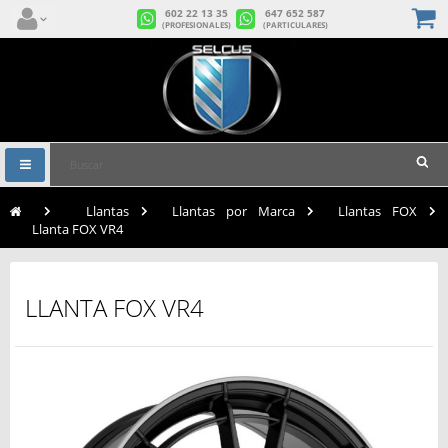
602 22 13 35
647 652 587
(PROFESIONALES)
(PARTICULARES)
Navegación
Toggle
>
Llantas
>
Llantas por Marca
>
Llantas FOX
>
Llanta FOX VR4
LLANTA FOX VR4