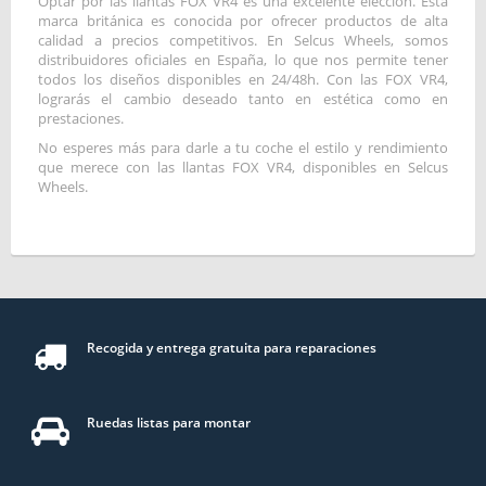
Optar por las llantas FOX VR4 es una excelente elección. Esta
marca británica es conocida por ofrecer productos de alta
calidad a precios competitivos. En Selcus Wheels, somos
distribuidores oficiales en España, lo que nos permite tener
todos los diseños disponibles en 24/48h. Con las FOX VR4,
lograrás el cambio deseado tanto en estética como en
prestaciones.
No esperes más para darle a tu coche el estilo y rendimiento
que merece con las llantas FOX VR4, disponibles en Selcus
Wheels.
Recogida y entrega gratuita para reparaciones
Ruedas listas para montar