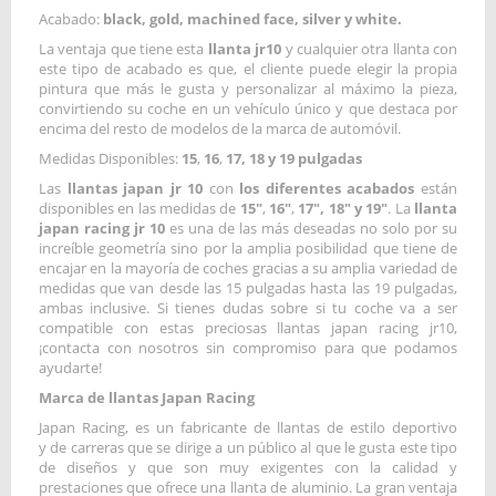
Acabado:
black, gold, machined face, silver y white.
La ventaja que tiene esta
llanta jr10
y cualquier otra llanta con
este tipo de acabado es que, el cliente puede elegir la propia
pintura que más le gusta y personalizar al máximo la pieza,
convirtiendo su coche en un vehículo único y que destaca por
encima del resto de modelos de la marca de automóvil.
Medidas Disponibles:
15
,
16
,
17,
18 y 19 pulgadas
Las
llantas japan jr 10
con
los diferentes acabados
están
disponibles en las medidas de
15"
,
16"
,
17", 18" y 19"
. La
llanta
japan racing jr 10
es una de las más deseadas no solo por su
increíble geometría sino por la amplia posibilidad que tiene de
encajar en la mayoría de coches gracias a su amplia variedad de
medidas que van desde las 15 pulgadas hasta las 19 pulgadas,
ambas inclusive. Si tienes dudas sobre si tu coche va a ser
compatible con estas preciosas llantas japan racing jr10,
¡contacta con nosotros sin compromiso para que podamos
ayudarte!
Marca de llantas Japan Racing
Japan Racing, es un fabricante de llantas de estilo deportivo
y de carreras que se dirige a un público al que le gusta este tipo
de diseños y que son muy exigentes con la calidad y
prestaciones que ofrece una llanta de aluminio. La gran ventaja