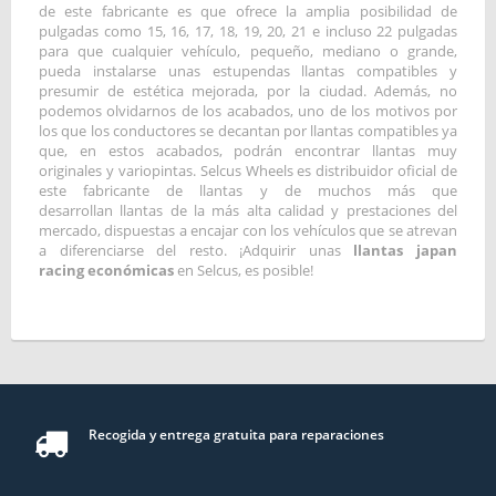
de este fabricante es que ofrece la amplia posibilidad de
pulgadas como 15, 16, 17, 18, 19, 20, 21 e incluso 22 pulgadas
para que cualquier vehículo, pequeño, mediano o grande,
pueda instalarse unas estupendas llantas compatibles y
presumir de estética mejorada, por la ciudad. Además, no
podemos olvidarnos de los acabados, uno de los motivos por
los que los conductores se decantan por llantas compatibles ya
que, en estos acabados, podrán encontrar llantas muy
originales y variopintas. Selcus Wheels es distribuidor oficial de
este fabricante de llantas y de muchos más que
desarrollan llantas de la más alta calidad y prestaciones del
mercado, dispuestas a encajar con los vehículos que se atrevan
a diferenciarse del resto. ¡Adquirir unas
llantas japan
racing económicas
en Selcus, es posible!
Recogida y entrega gratuita para reparaciones