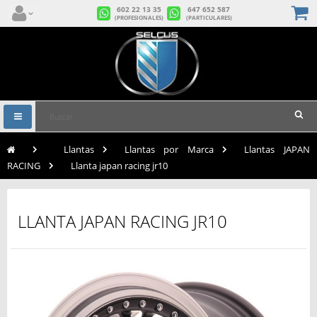
602 22 13 35
647 652 587
(PROFESIONALES)
(PARTICULARES)
Navegación
Toggle
>
Llantas
>
Llantas por Marca
>
Llantas JAPAN
RACING
>
Llanta japan racing jr10
LLANTA JAPAN RACING JR10