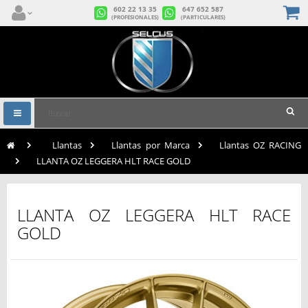
602 22 13 35
647 652 587
(PROFESIONALES)
(PARTICULARES)
Navegación
Toggle
>
Llantas
>
Llantas por Marca
>
Llantas OZ RACING
>
LLANTA OZ LEGGERA HLT RACE GOLD
LLANTA OZ LEGGERA HLT RACE
GOLD