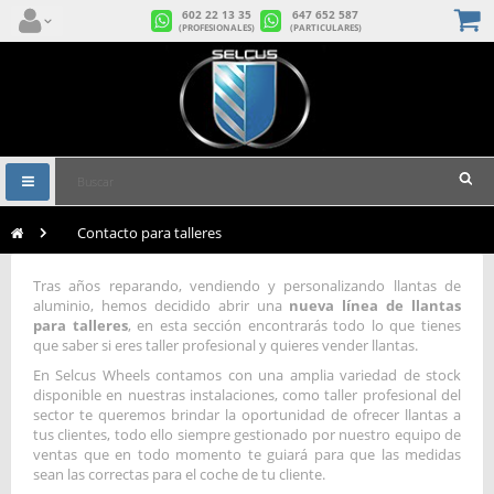
602 22 13 35
647 652 587
(PROFESIONALES)
(PARTICULARES)
Navegación
Toggle
>
Contacto para talleres
Tras años reparando, vendiendo y personalizando llantas de
aluminio, hemos decidido abrir una
nueva línea de llantas
para talleres
, en esta sección encontrarás todo lo que tienes
que saber si eres taller profesional y quieres vender llantas.
En Selcus Wheels contamos con una amplia variedad de stock
disponible en nuestras instalaciones, como taller profesional del
sector te queremos brindar la oportunidad de ofrecer llantas a
tus clientes, todo ello siempre gestionado por nuestro equipo de
ventas que en todo momento te guiará para que las medidas
sean las correctas para el coche de tu cliente.