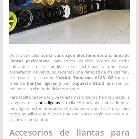
Dentro de nuestras
marcas disponibles tenemos una línea de
llantas performace
, para todos aquellos talleres de coche
enfocados en las modificaciones extremas o que llevan
preparación de vehículos, tenemos una variedad de marcas muy
interesantes tales como
Vertini, Tomason, ASGA, OZ
toda su
línea de
llantas ligeras y por supuesto Braid
que son un
referente en el mundo del motorsport.
Para facilitarte todo lo que te estamos diciendo hemos creado la
categoría de
llantas ligeras
, en ella encontrarás llantas de peso
muy ligero, estos productos son perfectos para track day, para
todos aquellos que buscan que sus llantas estén acordes a su
coche de competición.
Accesorios de llantas para