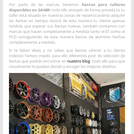
Por parte de las marcas, tenemos
llantas para talleres
disponibles en 24/48h
todo ello enviado de forma privada (si tu
taller está situado en nuestras zonas de reparto) podrás adquirir
las llantas en tiempo récord de esta manera tu cliente apenas
tendrás que esperar sus llantas nuevas, también contamos con
marcas que hacen completamente a medida tanto el ET como el
PCD consiguiendo de esta manera llantas de aluminio hechas
completamente a medida.
Si te faltan ideas y no sabes que llantas ofrecer a tu cliente
indeciso hemos creado para ello diferentes post de selección de
llantas que podrás encontrar en
nuestro blog
, todo ello para que
visualmente te puedas decidir y escoger los mejores diseños.