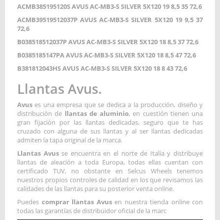
ACMB385195120S AVUS AC-MB3-S SILVER 5X120 19 8,5 35 72,6
ACMB39519512037P AVUS AC-MB3-S SILVER 5X120 19 9,5 37
72,6
B038518512037P AVUS AC-MB3-S SILVER 5X120 18 8,5 37 72,6
B0385185147PA AVUS AC-MB3-S SILVER 5X120 18 8,5 47 72,6
B381812043HS AVUS AC-MB3-S SILVER 5X120 18 8 43 72,6
Llantas Avus.
Avus
es una empresa que se dedica a la producción, diseño y
distribución de
llantas de aluminio
, en cuestión tienen una
gran fijación por las llantas dedicadas, seguro que te has
cruzado con alguna de sus llantas y al ser llantas dedicadas
admiten la tapa original de la marca.
Llantas Avus
se encuentra en el norte de Italia y distribuye
llantas de aleación a toda Europa, todas ellas cuentan con
certificado TUV, no obstante en Selcus Wheels tenemos
nuestros propios controles de calidad en los que revisamos las
calidades de las llantas para su posterior venta online.
Puedes
comprar llantas Avus
en nuestra tienda online con
todas las garantías de distribuidor oficial de la marc