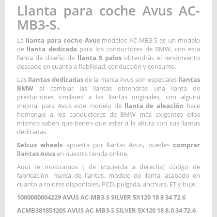
Llanta para coche Avus AC-
MB3-S.
La
llanta para coche Avus
modelos AC-MB3-S es un modelo
de
llanta dedicada
para los conductores de BMW, con esta
llanta de diseño de
llanta 5 palos
obtendrás el rendimiento
deseado en cuanto a fiabilidad, conducción y consumo.
Las
llantas dedicadas
de la marca Avus son especiales
llantas
BMW
al cambiar las llantas obtendrás una llanta de
prestaciones similares a las llantas originales, con alguna
mejora, para Avus este modelo de
llanta de aleación
hace
homenaje a los conductores de BMW más exigentes ellos
mismos saben que tienen que estar a la altura con sus llantas
dedicadas.
Selcus wheels
apuesta por llantas Avus, puedes
comprar
llantas Avus
en nuestra tienda online.
Aquí te mostramos ( de izquierda a derecha) código de
fabricación, marca de llantas, modelo de llanta, acabado en
cuanto a colores disponibles, PCD, pulgada, anchura, ET y buje.
1000000004229 AVUS AC-MB3-S SILVER 5X120 18 8 34 72,6
ACMB38185120S AVUS AC-MB3-S SILVER 5X120 18 8,0 34 72,6