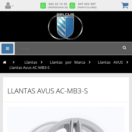
602 22 13 35
647 652 587
(PROFESIONALES)
(PARTICULARES)
Navegación
Toggle
>
Llantas
>
Llantas por Marca
>
Llantas AVUS
>
Llantas Avus AC-MB3-S
LLANTAS AVUS AC-MB3-S