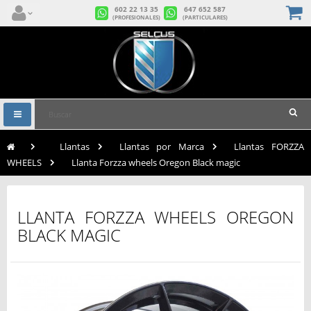
602 22 13 35
647 652 587
(PROFESIONALES)
(PARTICULARES)
Navegación
Toggle
>
Llantas
>
Llantas por Marca
>
Llantas FORZZA
WHEELS
>
Llanta Forzza wheels Oregon Black magic
LLANTA FORZZA WHEELS OREGON
BLACK MAGIC