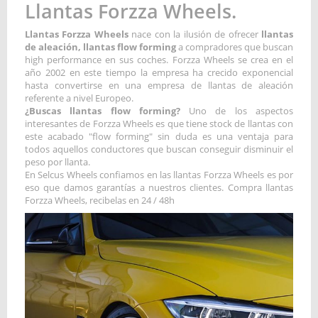
Llantas Forzza Wheels.
Llantas Forzza Wheels
nace con la ilusión de ofrecer
llantas
de aleación, llantas flow forming
a compradores que buscan
high performance en sus coches. Forzza Wheels se crea en el
año 2002 en este tiempo la empresa ha crecido exponencial
hasta convertirse en una empresa de llantas de aleación
referente a nivel Europeo.
¿Buscas llantas flow forming?
Uno de los aspectos
interesantes de Forzza Wheels es que tiene stock de llantas con
este acabado "flow forming" sin duda es una ventaja para
todos aquellos conductores que buscan conseguir disminuir el
peso por llanta.
En Selcus Wheels confiamos en las llantas Forzza Wheels es por
eso que damos garantías a nuestros clientes. Compra llantas
Forzza Wheels, recibelas en 24 / 48h