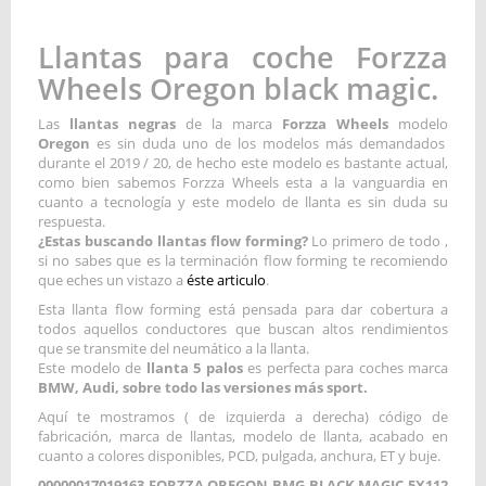
Llantas para coche Forzza
Wheels Oregon black magic.
Las
llantas negras
de la marca
Forzza Wheels
modelo
Oregon
es sin duda uno de los modelos más demandados
durante el 2019 / 20, de hecho este modelo es bastante actual,
como bien sabemos Forzza Wheels esta a la vanguardia en
cuanto a tecnología y este modelo de llanta es sin duda su
respuesta.
¿Estas buscando llantas flow forming?
Lo primero de todo ,
si no sabes que es la terminación flow forming te recomiendo
que eches un vistazo a
éste articulo
.
Esta llanta flow forming está pensada para dar cobertura a
todos aquellos conductores que buscan altos rendimientos
que se transmite del neumático a la llanta.
Este modelo de
llanta 5 palos
es perfecta para coches marca
BMW, Audi, sobre todo las versiones más sport.
Aquí te mostramos ( de izquierda a derecha) código de
fabricación, marca de llantas, modelo de llanta, acabado en
cuanto a colores disponibles, PCD, pulgada, anchura, ET y buje.
00000017019163 FORZZA OREGON-BMG BLACK MAGIC 5X112