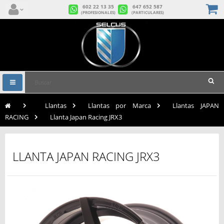
602 22 13 35
647 652 587
(PROFESIONALES)
(PARTICULARES)
Navegación
Toggle
>
Llantas
>
Llantas por Marca
>
Llantas JAPAN
RACING
>
Llanta Japan Racing JRX3
LLANTA JAPAN RACING JRX3