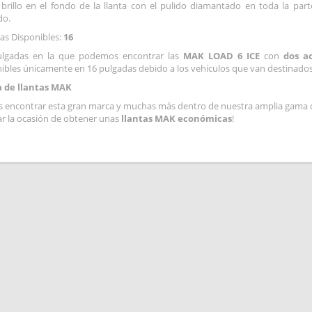
brillo en el fondo de la llanta con el pulido diamantado en toda la pa
do.
as Disponibles:
16
ulgadas en la que podemos encontrar las
MAK LOAD 6 ICE
con
dos a
ibles únicamente en 16 pulgadas debido a los vehículos que van destinados
 de llantas MAK
 encontrar esta gran marca y muchas más dentro de nuestra amplia gama de 
r la ocasión de obtener unas
llantas MAK económicas
!