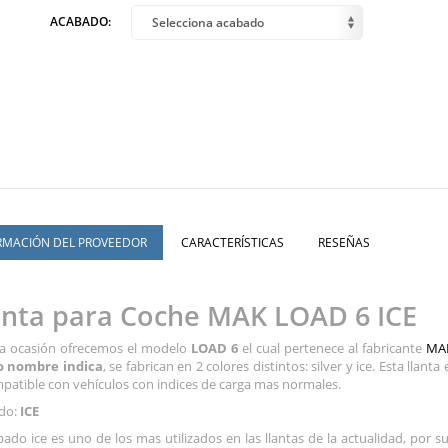
ACABADO:
Selecciona acabado
RMACIÓN DEL PROVEEDOR
CARACTERÍSTICAS
RESEÑAS
anta para Coche MAK LOAD 6 ICE
ta ocasión ofrecemos el modelo
LOAD 6
el cual pertenece al fabricante
MAK
o nombre indica
, se fabrican en 2 colores distintos: silver y ice. Esta ll
patible con vehículos con indices de carga mas normales.
do:
ICE
bado ice es uno de los mas utilizados en las llantas de la actualidad, por 