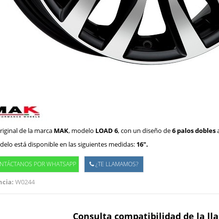
riginal de la marca
MAK
, modelo
LOAD 6
, con un diseño de
6 palos dobles
a
elo está disponible en las siguientes medidas:
16".
NTÁCTANOS POR WHATSAPP
¿TE LLAMAMOS?
cia:
W0244
Consulta compatibilidad de la ll