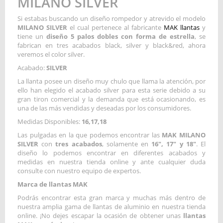
MILANO SILVER
Si estabas buscando un diseño rompedor y atrevido el modelo
MILANO SILVER
el cual pertenece al fabricante
MAK llantas
y
tiene un
diseño 5 palos dobles con forma de estrella
, se
fabrican en tres acabados black, silver y black&red, ahora
veremos el color silver.
Acabado:
SILVER
La llanta posee un diseño muy chulo que llama la atención, por
ello han elegido el acabado silver para esta serie debido a su
gran tiron comercial y la demanda que está ocasionando, es
una de las más vendidas y deseadas por los consumidores.
Medidas Disponibles:
16,17,18
Las pulgadas en la que podemos encontrar las
MAK MILANO
SILVER
con
tres acabados
, solamente en
16", 17" y 18"
. El
diseño lo podemos encontrar en diferentes acabados y
medidas en nuestra tienda online y ante cualquier duda
consulte con nuestro equipo de expertos.
Marca de llantas MAK
Podrás encontrar esta gran marca y muchas más dentro de
nuestra amplia gama de llantas de aluminio en nuestra tienda
online. ¡No dejes escapar la ocasión de obtener unas
llantas