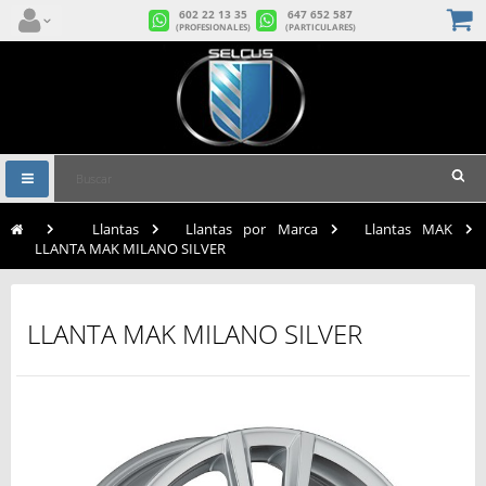
602 22 13 35
647 652 587
(PROFESIONALES)
(PARTICULARES)
Navegación
Toggle
>
Llantas
>
Llantas por Marca
>
Llantas MAK
>
LLANTA MAK MILANO SILVER
LLANTA MAK MILANO SILVER