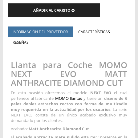
AÑADIR AL CARRITO
INFORMACIÓN DEL PROVEEDOR
CARACTERÍSTICAS
RESEÑAS
Llanta para Coche MOMO
NEXT EVO MATT
ANTHRACITE DIAMOND CUT
En esta ocasión ofrecemos el modelo
NEXT EVO
el cual
pertenece al fabricante
MOMO llantas
y tiene un
diseño de 6
palos dobles estrechos rectos con forma de multiradio
muy requerida en la actualidad por los usuarios
. La serie
NEXT EVO, consta de un único acabado exclusivo muy
demandado por los clientes.
Acabado:
Matt Anthracite Diamond Cut
El
acabado antracita mate pulido
esta muy presente en la