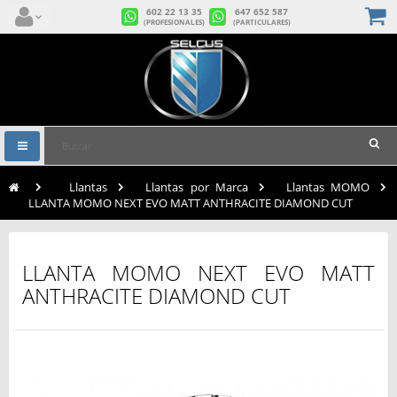
602 22 13 35
647 652 587
(PROFESIONALES)
(PARTICULARES)
Navegación
Toggle
>
Llantas
>
Llantas por Marca
>
Llantas MOMO
>
LLANTA MOMO NEXT EVO MATT ANTHRACITE DIAMOND CUT
LLANTA MOMO NEXT EVO MATT
ANTHRACITE DIAMOND CUT