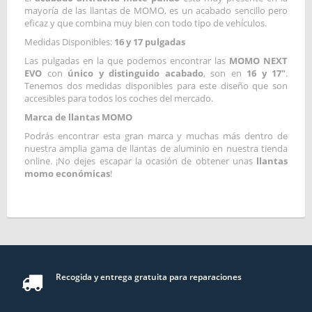
mayoría de las llantas de MOMO, es un acabado sencillo pero
eficaz y que combina muy bien con todo tipo de vehículos.
Medidas Disponibles:
16 y 17 pulgadas
Las pulgadas en la que podemos encontrar las
MOMO NEXT
EVO
con
único y distinguido acabado
, son en
16 y 17"
.
Tenemos dos medidas disponibles para este diseño que son
accesibles para todos los coches del mercado.
Marca de llantas MOMO
Podrás encontrar esta gran marca y muchas más dentro de
nuestra amplia gama de llantas de aluminio en nuestra tienda
online. ¡No dejes escapar la ocasión de obtener unas
llantas
momo económicas
!
Recogida y entrega gratuita para reparaciones