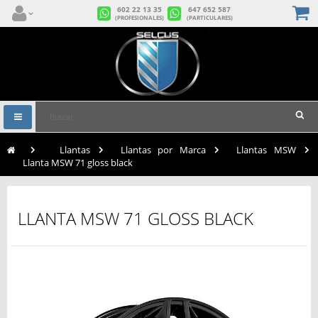
602 22 13 35
647 652 587
(PROFESIONALES)
(PARTICULARES)
Navegación
Toggle
>
Llantas
>
Llantas por Marca
>
Llantas MSW
>
Llanta MSW 71 gloss black
LLANTA MSW 71 GLOSS BLACK