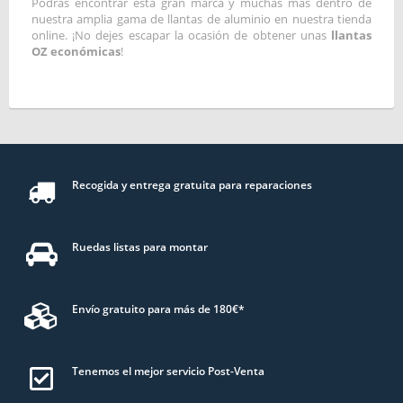
Podrás encontrar esta gran marca y muchas más dentro de
nuestra amplia gama de llantas de aluminio en nuestra tienda
online. ¡No dejes escapar la ocasión de obtener unas
llantas
OZ económicas
!
Recogida y entrega gratuita para reparaciones
Ruedas listas para montar
Envío gratuito para más de 180€*
Tenemos el mejor servicio Post-Venta