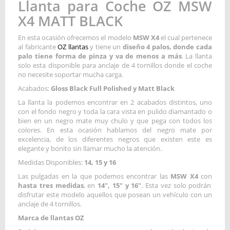
Llanta para Coche OZ MSW
X4 MATT BLACK
En esta ocasión ofrecemos el modelo
MSW X4
el cual pertenece
al fabricante
OZ llantas
y tiene un
diseño 4 palos, donde cada
palo tiene forma de pinza y va de menos a más
. La llanta
solo esta disponible para anclaje de 4 tornillos donde el coche
no necesite soportar mucha carga.
Acabados:
Gloss Black Full Polished y Matt Black
La llanta la podemos encontrar en 2 acabados distintos, uno
con el fondo negro y toda la cara vista en pulido diamantado o
bien en un negro mate muy chulo y que pega con todos los
colores. En esta ocasión hablamos del negro mate por
excelencia, de los diferentes negros que existen este es
elegante y bonito sin llamar mucho la atención.
Medidas Disponibles:
14, 15 y 16
Las pulgadas en la que podemos encontrar las
MSW X4
con
hasta tres medidas
, en
14", 15" y 16"
. Esta vez solo podrán
disfrutar este modelo aquellos que posean un vehículo con un
anclaje de 4 tornillos.
Marca de llantas OZ