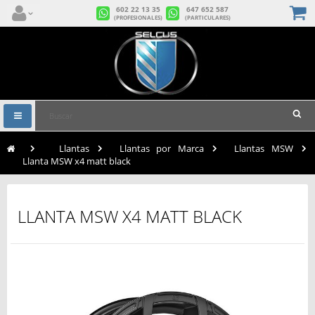
602 22 13 35
647 652 587
(PROFESIONALES)
(PARTICULARES)
Navegación
Toggle
>
Llantas
>
Llantas por Marca
>
Llantas MSW
>
Llanta MSW x4 matt black
LLANTA MSW X4 MATT BLACK