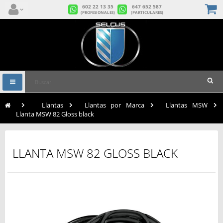
602 22 13 35
647 652 587
(PROFESIONALES)
(PARTICULARES)
Navegación
Toggle
>
Llantas
>
Llantas por Marca
>
Llantas MSW
>
Llanta MSW 82 Gloss black
LLANTA MSW 82 GLOSS BLACK