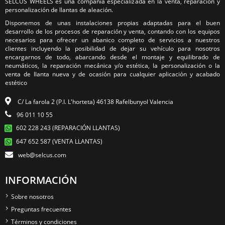
SELCUS WHEELS es una compañía especializada en la venta, reparación y
personalización de llantas de aleación.
Disponemos de unas instalaciones propias adaptadas para el buen
desarrollo de los procesos de reparación y venta, contando con los equipos
necesarios para ofrecer un abanico completo de servicios a nuestros
clientes incluyendo la posibilidad de dejar su vehículo para nosotros
encargarnos de todo, abarcando desde el montaje y equilibrado de
neumáticos, la reparación mecánica y/o estética, la personalización o la
venta de llanta nueva y de ocasión para cualquier aplicación y acabado
estético
C/ La farola 2 (P.I. L'horteta) 46138 Rafelbunyol Valencia
96 011 10 55
602 228 243 (REPARACIÓN LLANTAS)
647 652 587 (VENTA LLANTAS)
web@selcus.com
INFORMACIÓN
Sobre nosotros
Preguntas frecuentes
Términos y condiciones