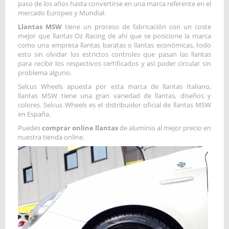
paso de los años hasta convertirse en una marca referente en el
mercado Europeo y Mundial.
Llantas MSW
tiene un proceso de fabricación con un coste
mejor que llantas Oz Racing de ahí que se posicione la marca
como una empresa llantas baratas o llantas económicas, todo
esto sin olvidar los estrictos controles que pasan las llantas
para recibir los respectivos certificados y así poder circular sin
problema alguno.
Selcus Wheels apuesta por esta marca de llantas Italiano,
llantas MSW tiene una gran variedad de llantas, diseños y
colores. Selcus Wheels es el distribuidor oficial de llantas MSW
en España.
Puedes
comprar online llantas
de aluminio al mejor precio en
nuestra tienda online.