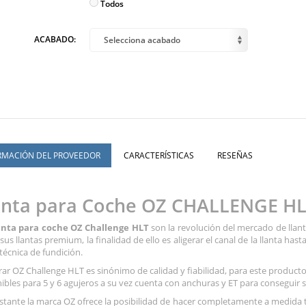
Todos
ACABADO:
Selecciona acabado
RMACIÓN DEL PROVEEDOR
CARACTERÍSTICAS
RESEÑAS
anta para Coche OZ CHALLENGE HL
anta para coche OZ Challenge HLT
son la revolución del mercado de llant
sus llantas premium, la finalidad de ello es aligerar el canal de la llanta has
 técnica de fundición.
r OZ Challenge HLT es sinónimo de calidad y fiabilidad, para este product
ibles para 5 y 6 agujeros a su vez cuenta con anchuras y ET para conseguir s
tante la marca OZ ofrece la posibilidad de hacer completamente a medida t