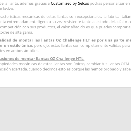
e la llanta, además gracias a
Customized by Selcus
podrás personalizar en c
clusivo.
racterísticas mecánicas de estas llantas son excepcionales, la fabrica Ital
anta extremadamente ligera a su vez resistente tanto al estado del asfalto 
 competición con sus productos, el valor añadido es que puedes comprarla
coche de alta gama.
alidad de montar las llantas OZ Challenge HLT es por una parte mej
r un estilo único,
pero ojo, estas llantas son completamente válidas para 
des en ambos ámbitos.
usiones de montar llantas OZ Challenge HTL.
opiedades mecánicas de estas llantas son únicas, cambiar tus llantas OEM 
cisión acertada, cuando decimos esto es porque las hemos probado y sabem