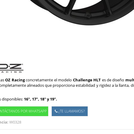
tas
OZ Racing
concretamente el modelo
Challenge HLT
es de diseño
mult
ompletamente alineados que proporciona estabilidad y rigidez a la llanta, d
 disponibles:
16", 17", 18" y 19".
NTÁCTANOS POR WHATSAPP
¿TE LLAMAMOS?
cia:
W0328