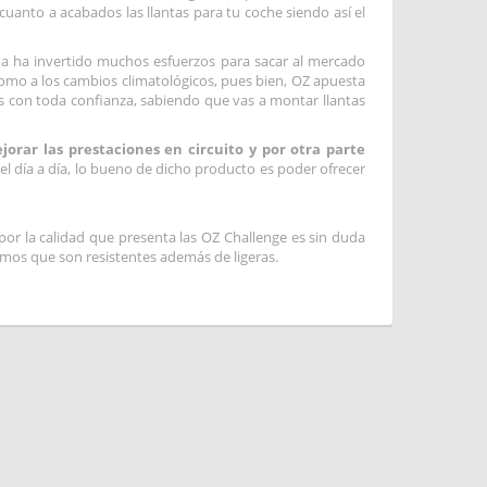
uanto a acabados las llantas para tu coche siendo así el
iana ha invertido muchos esfuerzos para sacar al mercado
como a los cambios climatológicos, pues bien, OZ apuesta
s con toda confianza, sabiendo que vas a montar llantas
orar las prestaciones en circuito y por otra parte
el día a día, lo bueno de dicho producto es poder ofrecer
por la calidad que presenta las OZ Challenge es sin duda
os que son resistentes además de ligeras.