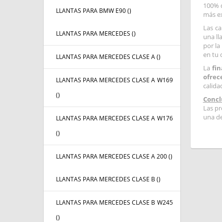
100% d
LLANTAS PARA BMW E90 (
)
más ex
Las ca
LLANTAS PARA MERCEDES (
)
una ll
por la
en tu 
LLANTAS PARA MERCEDES CLASE A (
)
La
fin
ofrece
LLANTAS PARA MERCEDES CLASE A W169
calida
(
)
Concl
Las pr
una de
LLANTAS PARA MERCEDES CLASE A W176
(
)
LLANTAS PARA MERCEDES CLASE A 200 (
)
LLANTAS PARA MERCEDES CLASE B (
)
LLANTAS PARA MERCEDES CLASE B W245
(
)