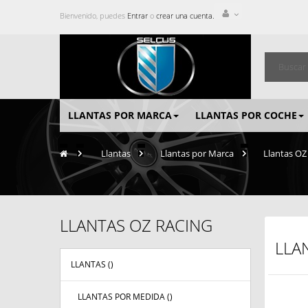
Bienvenido, puedes
Entrar
o
crear una cuenta.
LLANTAS POR MARCA
LLANTAS POR COCHE
>
Llantas
>
Llantas por Marca
>
Llantas O
LLANTAS OZ RACING
LLA
LLANTAS (
)
LLANTAS POR MEDIDA (
)