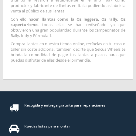
triunfos le llevaron a establecerse en el año 1997 como
productor y fabricante de llantas en Italia pudiendo así abrir la
venta al público de sus llantas.
Con ello nacen
llantas como la Oz leggera, Oz rally, Oz
superturismo
, todas ellas se han rediseñado ya que
obtuvieron una gran popularidad durante los campeonatos de
Rally, Indy y Fórmula 1.
Compra llantas en nuestra tienda online, recíbelas en tu casa o
taller sin coste adicional, también decirte que Selcus Wheels te
brinda la comodidad de pagar tus llantas a plazos para que
puedas disfrutar de ellas desde el primer día.
Recogida y entrega gratuita para reparaciones
Ruedas listas para montar