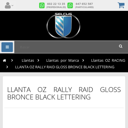
602 22 13 35
647 652 587
(PROFESIONALES)
(PARTICULARES)
Navegación
Toggle
>
Llantas
>
Llantas por Marca
>
Llantas OZ RACING
>
LLANTA OZ RALLY RAID GLOSS BRONCE BLACK LETTERING
LLANTA OZ RALLY RAID GLOSS
BRONCE BLACK LETTERING