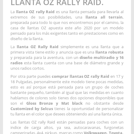
LLANTA OZ RALLY RAID.
La
llanta OZ rally Raid
es una llanta pensada para llevarla al
extremos de sus posibilidades, una
llanta
all terrain
,
preparada para todo lo que nos encontremos por el camino, la
casa de llantas OZ apuesta este año 2020 por un modelo
pensado para los más exigentes tanto en prestaciones como en
diseño de la llanta.
La
llanta OZ Rally Raid
simplemente es una llanta que a
primera vista tiene estilo y anuncia que es una
llanta robusta
y preparada para la aventura, con un
diseño multiradio y 16
radios
esta llanta cuenta con una base de diámetro grande y
unos radios cortos.
Por otra parte puedes
comprar llantas OZ rally Raid
en 17 y
18 Pulgadas, personalmente este modelo tiene pocas medidas,
esto es así porque está pensada para un grupo de coches
bastante pequeño, también al igual que las medidas en cuanto
hablamos de colores solo tienes dos opciones disponibles que
son el
Gloss Bronze y Mat black
no obstante desde
Customized by Selcus
tienes la oportunidad de personalizar
tu llanta en el color que desees obteniendo así una llanta única.
Las llantas OZ rally Raid están pensadas para coches con un
indice de carga altos, ya sea, autocaravanas, furgonetas
camperizadas, 4x4, pickup, marcas como
Volkswagen, Toyota,