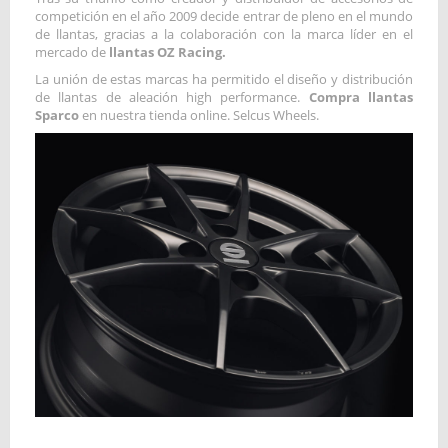
competición en el año 2009 decide entrar de pleno en el mundo
de llantas, gracias a la colaboración con la marca líder en el
mercado de
llantas OZ Racing.
La unión de estas marcas ha permitido el diseño y distribución
de llantas de aleación high performance.
Compra llantas
Sparco
en nuestra tienda online. Selcus Wheels.