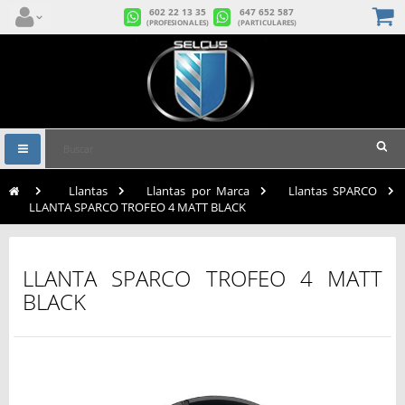
602 22 13 35
647 652 587
(PROFESIONALES)
(PARTICULARES)
Navegación
Toggle
>
Llantas
>
Llantas por Marca
>
Llantas SPARCO
>
LLANTA SPARCO TROFEO 4 MATT BLACK
LLANTA SPARCO TROFEO 4 MATT
BLACK