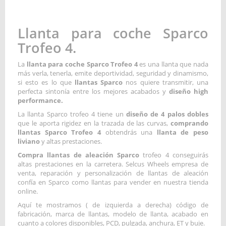
Llanta para coche Sparco
Trofeo 4.
La
llanta para coche Sparco Trofeo 4
es una llanta que nada
más verla, tenerla, emite deportividad, seguridad y dinamismo,
si esto es lo que
llantas Sparco
nos quiere transmitir, una
perfecta sintonía entre los mejores acabados y
diseño high
performance.
La llanta Sparco trofeo 4 tiene un
diseño de 4 palos dobles
que le aporta rigidez en la trazada de las curvas,
comprando
llantas Sparco Trofeo 4
obtendrás una
llanta de peso
liviano
y altas prestaciones.
Compra llantas de aleación Sparco
trofeo 4 conseguirás
altas prestaciones en la carretera. Selcus Wheels empresa de
venta, reparación y personalización de llantas de aleación
confía en Sparco como llantas para vender en nuestra tienda
online.
Aquí te mostramos ( de izquierda a derecha) código de
fabricación, marca de llantas, modelo de llanta, acabado en
cuanto a colores disponibles, PCD, pulgada, anchura, ET y buje.