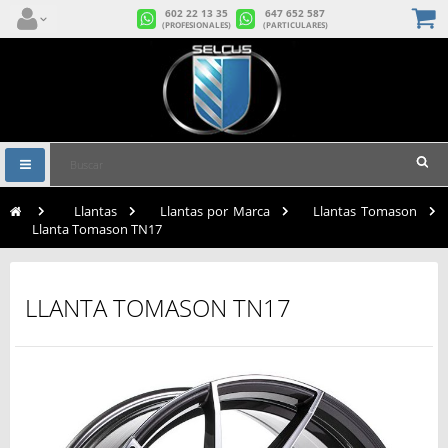
602 22 13 35
647 652 587
(PROFESIONALES)
(PARTICULARES)
Navegación
Toggle
>
Llantas
>
Llantas por Marca
>
Llantas Tomason
>
Llanta Tomason TN17
LLANTA TOMASON TN17