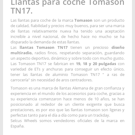
Llantas para coche Tomason
TN17.
Las llantas para coche de la marca
Tomason
son un producto
de calidad, fiabilidad y precios muy buenos, para ser una marca
de llantas relativamente nueva ha tenido una aceptación
increíble a nivel nacional, de hecho hace no mucho se ha
disparado la demanda de estas llantas.
Las
llantas Tomason TN17
tienen un precioso
diseño
multiradio,
radios finos, respetando separación, guardando
un aspecto deportivo, dinámico y sobre todo con mucho gusto.
Las Tomason TN17 se fabrican en
19, 18 y 20 pulgadas
con
variedad de ETs y anchuras para conseguir un efecto único,
tener las llantas de aluminio Tomason TN17 " a ras de
carrocería" sin necesidad de aros centradores.
Tomason es una marca de llantas Alemana de gran confianza y
experiencia en el mundo de los accesorios para coche, gracias a
su experiencia comenzaron hace menos de 10 años, se han
posicionado al rededor de un cliente exigente que busca
prestaciones, es por eso que las llantas tomason son ligeras y
perfectas tanto para el día a día como para un trackday.
Selcus Wheels somos vendedores oficiales de la marca en
España.