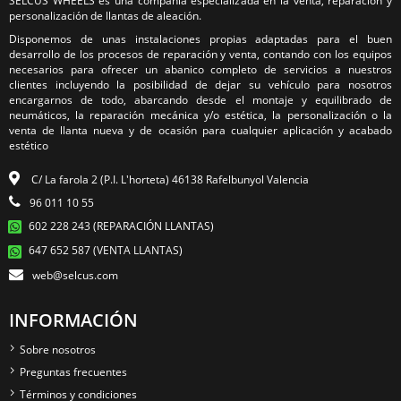
SELCUS WHEELS es una compañía especializada en la venta, reparación y
personalización de llantas de aleación.
Disponemos de unas instalaciones propias adaptadas para el buen
desarrollo de los procesos de reparación y venta, contando con los equipos
necesarios para ofrecer un abanico completo de servicios a nuestros
clientes incluyendo la posibilidad de dejar su vehículo para nosotros
encargarnos de todo, abarcando desde el montaje y equilibrado de
neumáticos, la reparación mecánica y/o estética, la personalización o la
venta de llanta nueva y de ocasión para cualquier aplicación y acabado
estético
C/ La farola 2 (P.I. L'horteta) 46138 Rafelbunyol Valencia
96 011 10 55
602 228 243 (REPARACIÓN LLANTAS)
647 652 587 (VENTA LLANTAS)
web@selcus.com
INFORMACIÓN
Sobre nosotros
Preguntas frecuentes
Términos y condiciones