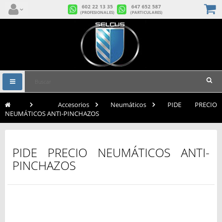
602 22 13 35
647 652 587
(PROFESIONALES)
(PARTICULARES)
Navegación
Toggle
>
Accesorios
>
Neumáticos
>
PIDE PRECIO
NEUMÁTICOS ANTI-PINCHAZOS
PIDE PRECIO NEUMÁTICOS ANTI-
PINCHAZOS