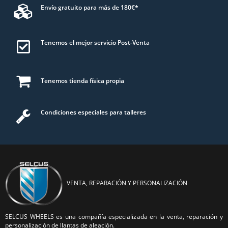
Envío gratuito para más de 180€*
Tenemos el mejor servicio Post-Venta
Tenemos tienda física propia
Condiciones especiales para talleres
VENTA, REPARACIÓN Y PERSONALIZACIÓN
SELCUS WHEELS es una compañía especializada en la venta, reparación y
personalización de llantas de aleación.