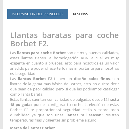
INFORMACIÓN DEL PROVEEDOR
RESEÑAS
Llantas baratas para coche
Borbet F2.
Las
llantas para coche Borbet
son de muy buenas calidades,
estas llantas tienen la homologación KBA la cual es muy
exigente en cuanto a pruebas, esto para nosotros es un valor
añadido para poder ofrecerte, lo más importante para nosotros
es la seguridad.
Las
llantas Borbet F2
tienen un
diseño palos finos
, son
llantas de la gama mas básica de Borbet, esto no quiere decir
que sean de peor calidad pero si que las podriamos catalogar
como llanta barata.
Estas llantas cuentan con variedad de pulgadas desde
14 hasta
18 pulgadas
puedes configurar tu coche, la elección de estas
Borbet F2 te proporcionará seguridad estilo y sobre todo
durabilidad ya que son unas
llantas "all season"
resisten
temperaturas frías y calientes sin problema alguno.
Marca de llantas Borbet.