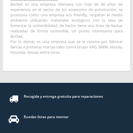
Borbet es una empresa Alemana con más de 40 años de
experiencia en el sector de los accesorios de automoción, se
posiciona como una empresa eco friendly, respetan el medio
ambiente utilizando materiales ecológicos con la idea de
fomentar la sostenibilidad, de hecho tiene una línea de llantas
realizadas de forma sostenible, un punto interesante para
Borbet.
Por lo demás es una empresa que se le conoce por fabricar
llantas a primeras marcas tales como Grupo VAG, BMW, Mazda,
Hyundai, Nissan entre otras.
Recogida y entrega gratuita para reparaciones
Ruedas listas para montar