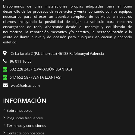
Disponemos de unas instalaciones propias adaptadas para el buen
desarrollo de los procesos de reparación y venta, contando con los equipos
necesarios para ofrecer un abanico completo de servicios a nuestros
clientes incluyendo la posibilidad de dejar su vehículo para nosotros
encargarnos de todo, abarcando desde el montaje y equilibrado de
neumáticos, la reparación mecánica y/o estética, la personalización o la
venta de llanta nueva y de ocasión para cualquier aplicación y acabado
estético
C/ La farola 2 (P.I. L'horteta) 46138 Rafelbunyol Valencia
96 011 10 55
602 228 243 (REPARACIÓN LLANTAS)
647 652 587 (VENTA LLANTAS)
web@selcus.com
INFORMACIÓN
Sobre nosotros
Preguntas frecuentes
Términos y condiciones
Contacte con nosotros