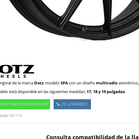
riginal de la marca
Dotz
, modelo
SPA
con un diseño
multiradio
asimétrico
elo está disponible en las siguientes medidas:
17, 18 y 19 pulgadas
.
NTÁCTANOS POR WHATSAPP
¿TE LLAMAMOS?
cia:
W1110
Consulta compatibilidad de la ll