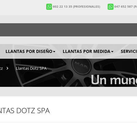
602 22 13 35
(PROFESIONALES)
647 652 587
(
LLANTAS POR DISEÑO
LLANTAS POR MEDIDA
SERVIC
tz
>
Llantas Dotz SPA
NTAS DOTZ SPA