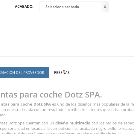
ACABADO:
Selecciona acabado
RMACIÓN DEL PROVEEDOR
RESEÑAS
antas para coche Dotz SPA.
antas para coche Dotz SPA
es uno de los diseños más populares de la 
 en nuestra tienda con un resultado increíble, los clientes que la han proba
ado.
antas Dotz Spa cuentan con un
diseño multiradio
con los radios de aspec
personalidad enfocada a la competición, su acabado negro brillo lo realza
s radios pulidos está pensado para ofrecer una clase y estilo sin igual.