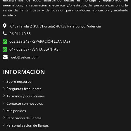
encargarnos de todo, abarcando desde el montaje y equilibrado de
neumáticos, la reparación mecánica y/o estética, la personalización o la
venta de llanta nueva y de ocasión para cualquier aplicación y acabado
estético
C/ La farola 2 (P.I. L'horteta) 46138 Rafelbunyol Valencia
96 011 10 55
602 228 243 (REPARACIÓN LLANTAS)
647 652 587 (VENTA LLANTAS)
web@selcus.com
INFORMACIÓN
Sobre nosotros
Preguntas frecuentes
Términos y condiciones
Contacte con nosotros
Mis pedidos
Reparación de llantas
Personalización de llantas