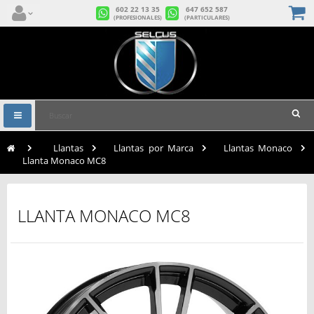
602 22 13 35
647 652 587
(PROFESIONALES)
(PARTICULARES)
Navegación
Toggle
>
Llantas
>
Llantas por Marca
>
Llantas Monaco
>
Llanta Monaco MC8
LLANTA MONACO MC8