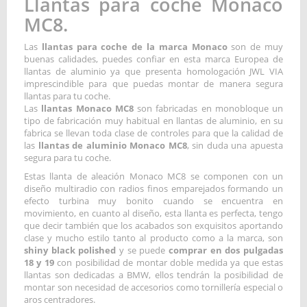
Llantas para coche Monaco
MC8.
Las
llantas para coche de la marca Monaco
son de muy
buenas calidades, puedes confiar en esta marca Europea de
llantas de aluminio ya que presenta homologación JWL VIA
imprescindible para que puedas montar de manera segura
llantas para tu coche.
Las
llantas Monaco MC8
son fabricadas en monobloque un
tipo de fabricación muy habitual en llantas de aluminio, en su
fabrica se llevan toda clase de controles para que la calidad de
las
llantas de aluminio Monaco MC8
, sin duda una apuesta
segura para tu coche.
Estas llanta de aleación Monaco MC8 se componen con un
diseño multiradio con radios finos emparejados formando un
efecto turbina muy bonito cuando se encuentra en
movimiento, en cuanto al diseño, esta llanta es perfecta, tengo
que decir también que los acabados son exquisitos aportando
clase y mucho estilo tanto al producto como a la marca, son
shiny black polished
y se puede
comprar en dos pulgadas
18 y 19
con posibilidad de montar doble medida ya que estas
llantas son dedicadas a BMW, ellos tendrán la posibilidad de
montar son necesidad de accesorios como tornillería especial o
aros centradores.