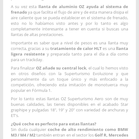
A su vez esta
llanta de aluminio OZ ayuda al sistema de
frenado
ya que facilita el flujo de aire y de esta manera disipa el
aire caliente que se pueda establecer en el sistema de frenado,
esto no lo habíamos visto antes y por lo tanto es algo
completamente interesante a tener en cuenta si buscas una
llantas de altas prestaciones.
Importante es saber que a nivel de pesos es una llanta muy
correcta, gracias a su
tratamiento de calor HLT
es una
llanta
ligera resistente
y preparada tanto para el día a día como
para un trackday.
Para finalizar
OZ añade su central lock
, el cual lo hemos visto
en otros diseños con la Superturismo Evoluzione y que
personalmente da un toque único y más enfocado a la
competición, ofreciendo esta imitación de monotuerca muy
popular en Fórmula 1.
Por lo tanto estas llantas OZ Superturismo Aero son de muy
buenas calidades, las tienes disponibles en el acabado Star
graphipe y pulgadas 18", 19" y 20" con variedad de anchuras y
ET's.
¿Qué coche es perfecto para estas llantas?
Sin duda cualquier
coche de alto rendimiento como BMW
M3 / M4 / M2
también entran en el sector los
Golf R, Mercedes