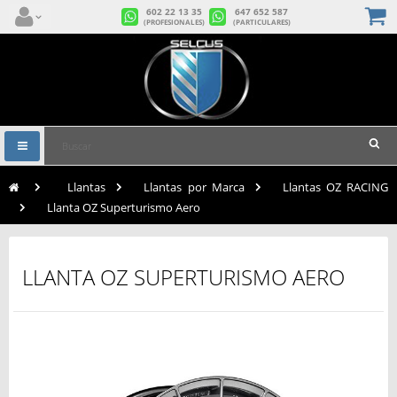
602 22 13 35
647 652 587
(PROFESIONALES)
(PARTICULARES)
Navegación
Toggle
>
Llantas
>
Llantas por Marca
>
Llantas OZ RACING
>
Llanta OZ Superturismo Aero
LLANTA OZ SUPERTURISMO AERO