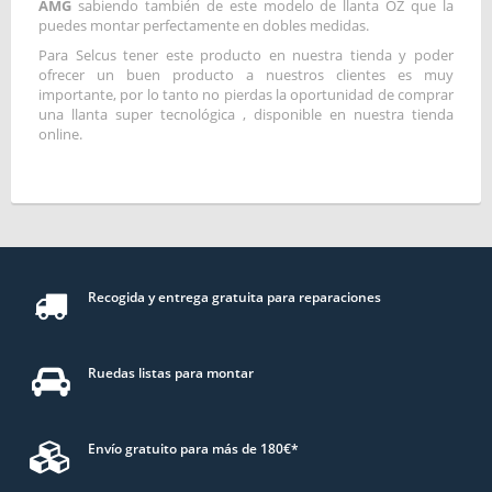
AMG
sabiendo también de este modelo de llanta OZ que la
puedes montar perfectamente en dobles medidas.
Para Selcus tener este producto en nuestra tienda y poder
ofrecer un buen producto a nuestros clientes es muy
importante, por lo tanto no pierdas la oportunidad de comprar
una llanta super tecnológica , disponible en nuestra tienda
online.
Recogida y entrega gratuita para reparaciones
Ruedas listas para montar
Envío gratuito para más de 180€*