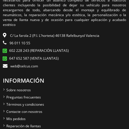
necesarios para ofrecer un abanico completo de servicios a nuestros
clientes incluyendo la posibilidad de dejar su vehículo para nosotros
encargarnos de todo, abarcando desde el montaje y equilibrado de
neumáticos, la reparación mecánica y/o estética, la personalización o la
venta de llanta nueva y de ocasión para cualquier aplicación y acabado
estético
C/ La farola 2 (P.I. L'horteta) 46138 Rafelbunyol Valencia
96 011 10 55
602 228 243 (REPARACIÓN LLANTAS)
647 652 587 (VENTA LLANTAS)
web@selcus.com
INFORMACIÓN
Sobre nosotros
Preguntas frecuentes
Términos y condiciones
Contacte con nosotros
Mis pedidos
Reparación de llantas