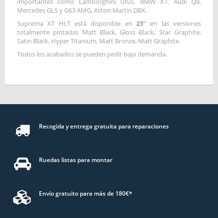
importantes como Lamborghini Urus, BMW X7, Audi Q8,
Mercedes GLS y G63 AMG, Aston Martin DBX.
Suprema XT HLT está disponible en
23”
en las versiones
totalmente pintadas Matt Black, Gloss Black, Star Graphite,
Satin Black, Hyper Titanium, Matt Bronze, Matt Graphite.
Todos los acabados se pueden pedir bajo demanda.
Recogida y entrega gratuita para reparaciones
Ruedas listas para montar
Envío gratuito para más de 180€*