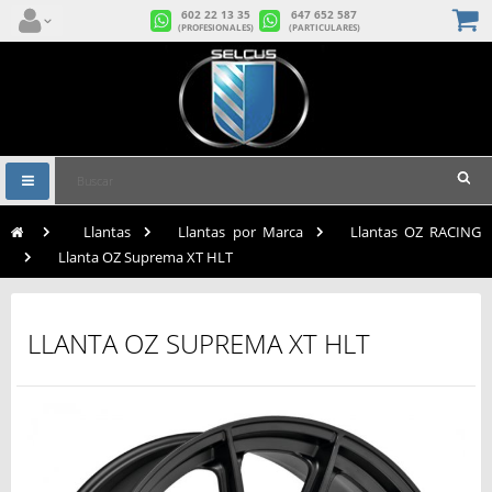
602 22 13 35
647 652 587
(PROFESIONALES)
(PARTICULARES)
Navegación
Toggle
>
Llantas
>
Llantas por Marca
>
Llantas OZ RACING
>
Llanta OZ Suprema XT HLT
LLANTA OZ SUPREMA XT HLT